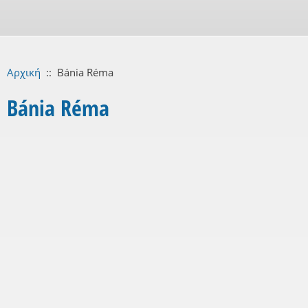
Αρχική
::
Bánia Réma
Bánia Réma