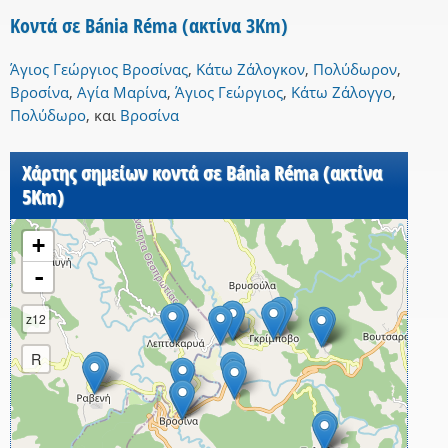
Κοντά σε Bánia Réma (ακτίνα 3Km)
Άγιος Γεώργιος Βροσίνας
,
Κάτω Ζάλογκον
,
Πολύδωρον
,
Βροσίνα
,
Αγία Μαρίνα
,
Άγιος Γεώργιος
,
Κάτω Ζάλογγο
,
Πολύδωρο
,
και
Βροσίνα
Χάρτης σημείων κοντά σε Bánia Réma (ακτίνα
5Km)
+
-
z12
R