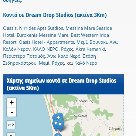
οδηγίες.
Κοντά σε Dream Drop Studios (ακτίνα 3Km)
Oassis
,
Nirrides Apts Sutdios
,
Messina Mare Seaside
Hotel
,
Euroxenia Messina Mare
,
Best Western Irida
Resort
,
Oasis Hotel - Appartments
,
Μεμί
,
Βουνάκι
,
Άνω
Καλόν Νερόν
,
ΚΑΛΟ ΝΕΡΟ
,
Ράχες
,
Ákra Kamaríki
,
Περιστέρα Ποταμός
,
Άνω Καλό Νερό
,
Στάση
Σιδηροκάστρου
,
Μεμί
,
Ράχες
,
και
Καλό Νερό
Χάρτης σημείων κοντά σε Dream Drop Studios
(ακτίνα 5Km)
+
-
z12