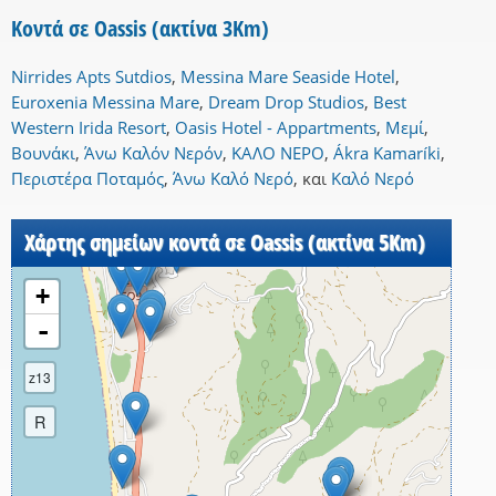
Κοντά σε Oassis (ακτίνα 3Km)
Nirrides Apts Sutdios
,
Messina Mare Seaside Hotel
,
Euroxenia Messina Mare
,
Dream Drop Studios
,
Best
Western Irida Resort
,
Oasis Hotel - Appartments
,
Μεμί
,
Βουνάκι
,
Άνω Καλόν Νερόν
,
ΚΑΛΟ ΝΕΡΟ
,
Ákra Kamaríki
,
Περιστέρα Ποταμός
,
Άνω Καλό Νερό
,
και
Καλό Νερό
Χάρτης σημείων κοντά σε Oassis (ακτίνα 5Km)
+
-
z13
R