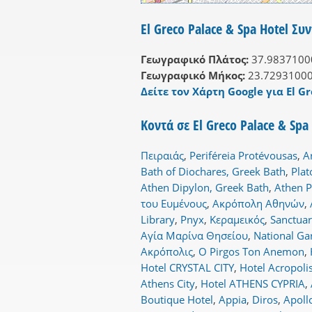
El Greco Palace & Spa Hotel Συ
Γεωγραφικό Πλάτος:
37.9837100
Γεωγραφικό Μήκος:
23.7293100
Δείτε τον Χάρτη Google για El Gr
Κοντά σε El Greco Palace & Spa
Πειραιάς
,
Periféreia Protévousas
,
A
Bath of Diochares, Greek Bath
,
Pla
Athen Dipylon, Greek Bath
,
Athen P
του Ευμένους
,
Ακρόπολη Αθηνών
,
Library
,
Pnyx
,
Κεραμεικός
,
Sanctuar
Αγία Μαρίνα Θησείου
,
National Ga
Ακρόπολις
,
O Pirgos Ton Anemon
,
Hotel CRYSTAL CITY
,
Hotel Acropolis
Athens City
,
Hotel ATHENS CYPRIA
,
Boutique Hotel
,
Appia
,
Diros
,
Apoll