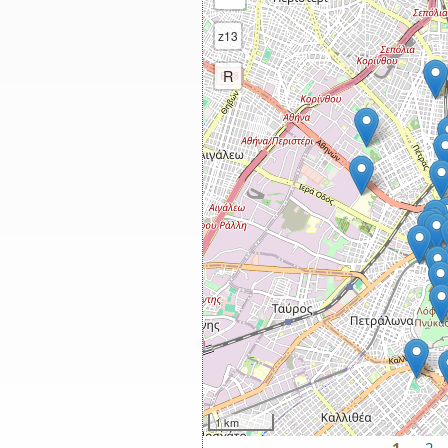
z13
R
1 km
1
2