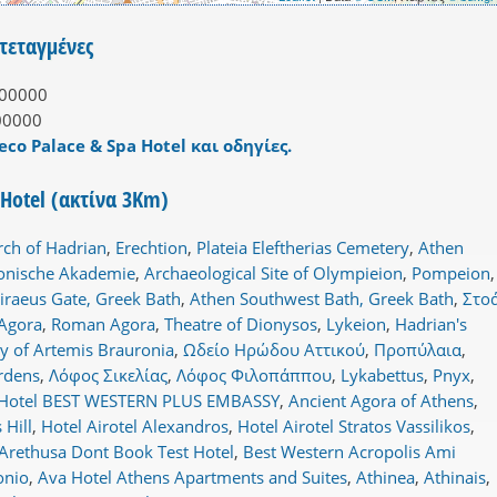
ντεταγμένες
00000
00000
eco Palace & Spa Hotel και οδηγίες.
 Hotel (ακτίνα 3Km)
rch of Hadrian
,
Erechtion
,
Plateia Eleftherias Cemetery
,
Athen
tonische Akademie
,
Archaeological Site of Olympieion
,
Pompeion
,
iraeus Gate, Greek Bath
,
Athen Southwest Bath, Greek Bath
,
Στο
Agora
,
Roman Agora
,
Theatre of Dionysos
,
Lykeion
,
Hadrian's
y of Artemis Brauronia
,
Ωδείο Ηρώδου Αττικού
,
Προπύλαια
,
rdens
,
Λόφος Σικελίας
,
Λόφος Φιλοπάππου
,
Lykabettus
,
Pnyx
,
Hotel BEST WESTERN PLUS EMBASSY
,
Ancient Agora of Athens
,
 Hill
,
Hotel Airotel Alexandros
,
Hotel Airotel Stratos Vassilikos
,
Arethusa Dont Book Test Hotel
,
Best Western Acropolis Ami
onio
,
Ava Hotel Athens Apartments and Suites
,
Athinea
,
Athinais
,