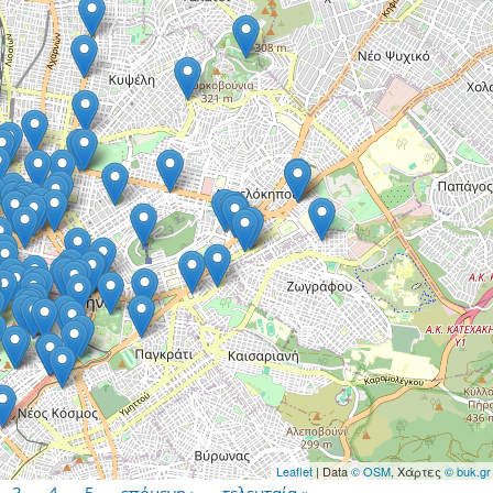
Leaflet
| Data
© OSM
, Χάρτες
© buk.gr
3
4
5
επόμενη ›
τελευταία »