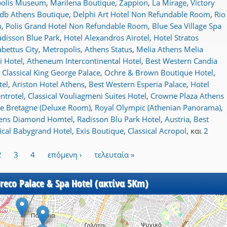
polis Museum
,
Marilena Boutique
,
Zappion
,
La Mirage
,
Victory
db Athens Boutique
,
Delphi Art Hotel Non Refundable Room
,
Rio
m
,
Polis Grand Hotel Non Refundable Room
,
Blue Sea Village Spa
adisson Blue Park
,
Hotel Alexandros Airotel
,
Hotel Stratos
bettus City
,
Metropolis
,
Athens Status
,
Melia Athens Melia
i Hotel
,
Atheneum Intercontinental Hotel
,
Best Western Candia
,
Classical King George Palace
,
Ochre & Brown Boutique Hotel
,
tel
,
Ariston Hotel Athens
,
Best Western Esperia Palace
,
Hotel
ntrotel
,
Classical Vouliagmeni Suites Hotel
,
Crowne Plaza Athens
e Bretagne (Deluxe Room)
,
Royal Olympic (Athenian Panorama)
,
ens Diamond Homtel
,
Radisson Blu Park Hotel
,
Austria
,
Best
ical Babygrand Hotel
,
Exis Boutique
,
Classical Acropol
,
και
2
2
3
4
επόμενη ›
τελευταία »
reco Palace & Spa Hotel (ακτίνα 5Km)