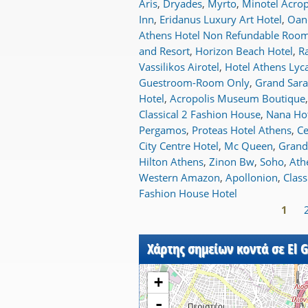
Aris
,
Dryades
,
Myrto
,
Minotel Acro
Inn
,
Eridanus Luxury Art Hotel
,
Oan
Athens Hotel Non Refundable Roo
and Resort
,
Horizon Beach Hotel
,
R
Vassilikos Airotel
,
Hotel Athens Lyca
Guestroom-Room Only
,
Grand Sara
Hotel
,
Acropolis Museum Boutique
Classical 2 Fashion House
,
Nana Ho
Pergamos
,
Proteas Hotel Athens
,
Ce
City Centre Hotel
,
Mc Queen
,
Grand
Hilton Athens
,
Zinon Bw
,
Soho
,
Ath
Western Amazon
,
Apollonion
,
Class
Fashion House Hotel
1
Σελίδες
Χάρτης σημείων κοντά σε El G
+
-