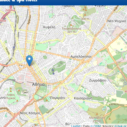
Leaflet
| Data
© OSM
, Χάρτες
© buk.gr