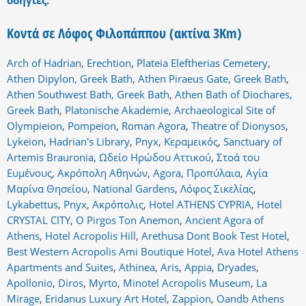
οδηγίες.
Κοντά σε Λόφος Φιλοπάππου (ακτίνα 3Km)
Arch of Hadrian
,
Erechtion
,
Plateia Eleftherias Cemetery
,
Athen Dipylon, Greek Bath
,
Athen Piraeus Gate, Greek Bath
,
Athen Southwest Bath, Greek Bath
,
Athen Bath of Diochares,
Greek Bath
,
Platonische Akademie
,
Archaeological Site of
Olympieion
,
Pompeion
,
Roman Agora
,
Theatre of Dionysos
,
Lykeion
,
Hadrian's Library
,
Pnyx
,
Κεραμεικός
,
Sanctuary of
Artemis Brauronia
,
Ωδείο Ηρώδου Αττικού
,
Στοά του
Ευμένους
,
Ακρόπολη Αθηνών
,
Agora
,
Προπύλαια
,
Αγία
Μαρίνα Θησείου
,
National Gardens
,
Λόφος Σικελίας
,
Lykabettus
,
Pnyx
,
Ακρόπολις
,
Hotel ATHENS CYPRIA
,
Hotel
CRYSTAL CITY
,
O Pirgos Ton Anemon
,
Ancient Agora of
Athens
,
Hotel Acropolis Hill
,
Arethusa Dont Book Test Hotel
,
Best Western Acropolis Ami Boutique Hotel
,
Ava Hotel Athens
Apartments and Suites
,
Athinea
,
Aris
,
Appia
,
Dryades
,
Apollonio
,
Diros
,
Myrto
,
Minotel Acropolis Museum
,
La
Mirage
,
Eridanus Luxury Art Hotel
,
Zappion
,
Oandb Athens