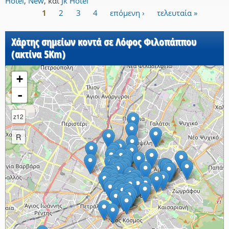
Hotel
,
New
,
και
Jk Hotel
1
2
3
4
επόμενη ›
τελευταία »
Σελίδες
Χάρτης σημείων κοντά σε Λόφος Φιλοπάππου
(ακτίνα 5Km)
+
-
z12
R