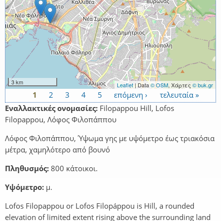
3 km
Leaflet
| Data
© OSM
, Χάρτες
© buk.gr
1
2
3
4
5
επόμενη ›
τελευταία »
Σελίδες
Εναλλακτικές ονομασίες:
Filopappou Hill, Lofos
Filopappou, Λόφος Φιλοπάππου
Λόφος Φιλοπάππου, Ύψωμα γης με υψόμετρο έως τριακόσια
μέτρα, χαμηλότερο από βουνό
Πληθυσμός:
800 κάτοικοι.
Υψόμετρο:
μ.
Lofos Filopappou or Lofos Filopáppou is Hill, a rounded
elevation of limited extent rising above the surrounding land