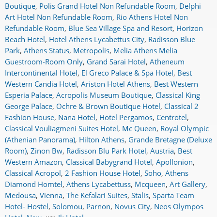
Boutique
,
Polis Grand Hotel Non Refundable Room
,
Delphi
Art Hotel Non Refundable Room
,
Rio Athens Hotel Non
Refundable Room
,
Blue Sea Village Spa and Resort
,
Horizon
Beach Hotel
,
Hotel Athens Lycabettus City
,
Radisson Blue
Park
,
Athens Status
,
Metropolis
,
Melia Athens Melia
Guestroom-Room Only
,
Grand Sarai Hotel
,
Atheneum
Intercontinental Hotel
,
El Greco Palace & Spa Hotel
,
Best
Western Candia Hotel
,
Ariston Hotel Athens
,
Best Western
Esperia Palace
,
Acropolis Museum Boutique
,
Classical King
George Palace
,
Ochre & Brown Boutique Hotel
,
Classical 2
Fashion House
,
Nana Hotel
,
Hotel Pergamos
,
Centrotel
,
Classical Vouliagmeni Suites Hotel
,
Mc Queen
,
Royal Olympic
(Athenian Panorama)
,
Hilton Athens
,
Grande Bretagne (Deluxe
Room)
,
Zinon Bw
,
Radisson Blu Park Hotel
,
Austria
,
Best
Western Amazon
,
Classical Babygrand Hotel
,
Apollonion
,
Classical Acropol
,
2 Fashion House Hotel
,
Soho
,
Athens
Diamond Homtel
,
Athens Lycabettuss
,
Mcqueen
,
Art Gallery
,
Medousa
,
Vienna
,
The Kefalari Suites
,
Stalis
,
Sparta Team
Hotel- Hostel
,
Solomou
,
Parnon
,
Novus City
,
Neos Olympos