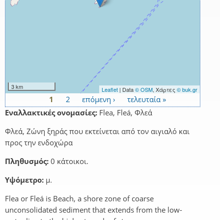
3 km
Leaflet
| Data
© OSM
, Χάρτες
© buk.gr
1
2
επόμενη ›
τελευταία »
Σελίδες
Εναλλακτικές ονομασίες:
Flea, Fleá, Φλεά
Φλεά, Ζώνη ξηράς που εκτείνεται από τον αιγιαλό και
προς την ενδοχώρα
Πληθυσμός:
0 κάτοικοι.
Υψόμετρο:
μ.
Flea or Fleá is Beach, a shore zone of coarse
unconsolidated sediment that extends from the low-