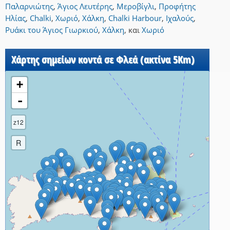
Παλαρνιώτης
,
Άγιος Λευτέρης
,
Μεροβίγλι
,
Προφήτης
Ηλίας
,
Chalki
,
Χωριό
,
Χάλκη
,
Chalki Harbour
,
Ιχαλούς
,
Ρυάκι του Άγιος Γιωρκιού
,
Χάλκη
,
και
Χωριό
Χάρτης σημείων κοντά σε Φλεά (ακτίνα 5Km)
+
-
z12
R