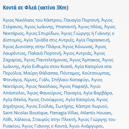
Κοντά σε Φλεά (ακτίνα 3Km)
Άγιος Νικόλαος του Κάστρου
,
Παναγία Πορτενή
,
Άγιος
Στέφανος
,
Άγιος Ιωάννης
,
Υπαπαντή
,
Άγιος Ηλίας
,
Άγιος
Νεκτάριος
,
Άγιος Σπυρίδων
,
Άγιος Γιώργης ή Γιάννης ο
Δίστομος
,
Αγία Τριάδα στις Αντριές
,
Αγία Παρασκευή
,
Άγιος Διονύσης στην Πλάγια
,
Άγιος Κόνωνας
,
Άγιος
Λαυρέντιος
,
Παλαιά Πορτενή
,
Άγιος Αντριάς
,
Άγιος
Ζαχαρίας
,
Άγιος Παντελεήμονας
,
Άγιος Άμπακος
,
Άγιος
Ιωάννης
,
Αγία Ευθυμία στον Κισσό
,
Αγία Κατερίνα στα
Περιόλια
,
Μαύρη Θάλασσα
,
Πόνταμος
,
Κούτσουμπας
,
Φτενάγια
,
Λίμνες
,
Γιάλι
,
Σπήλαιο Καταφύγι
,
Άγιος
Νεκτάριος
,
Άγιος Νικόλαος
,
Άγιος Ραφαήλ
,
Άγιοι
Απόστολοι
,
Άγιος Φανούριος
,
Παναγία
,
Αγία Βαρβάρα
,
Αγία Θέκλα
,
Άγιος Ονούφριος
,
Αγία Κατερίνα
,
Άγιος
Δημήτριος
,
Άγιος Σούλας
,
Σωτήρης
,
Κάστρο Χωριού
,
Saint Nicolas Boutique
,
Ftenagia Villas
,
Atlantis Houses
,
Λόθι
,
Χάλκεια
,
Σταυρός στην Πλεκτή
,
Άγιος Γιώργης του
Ρυακίου
,
Άγιος Γιάννης ο Κοντά
,
Άγιοι Ανάργυροι
,