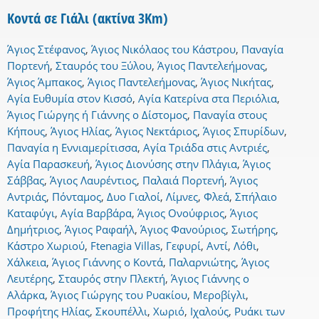
Κοντά σε Γιάλι (ακτίνα 3Km)
Άγιος Στέφανος
,
Άγιος Νικόλαος του Κάστρου
,
Παναγία
Πορτενή
,
Σταυρός του Ξύλου
,
Άγιος Παντελεήμονας
,
Άγιος Άμπακος
,
Άγιος Παντελεήμονας
,
Άγιος Νικήτας
,
Αγία Ευθυμία στον Κισσό
,
Αγία Κατερίνα στα Περιόλια
,
Άγιος Γιώργης ή Γιάννης ο Δίστομος
,
Παναγία στους
Κήπους
,
Άγιος Ηλίας
,
Άγιος Νεκτάριος
,
Άγιος Σπυρίδων
,
Παναγία η Εννιαμερίτισσα
,
Αγία Τριάδα στις Αντριές
,
Αγία Παρασκευή
,
Άγιος Διονύσης στην Πλάγια
,
Άγιος
Σάββας
,
Άγιος Λαυρέντιος
,
Παλαιά Πορτενή
,
Άγιος
Αντριάς
,
Πόνταμος
,
Δυο Γιαλοί
,
Λίμνες
,
Φλεά
,
Σπήλαιο
Καταφύγι
,
Αγία Βαρβάρα
,
Άγιος Ονούφριος
,
Άγιος
Δημήτριος
,
Άγιος Ραφαήλ
,
Άγιος Φανούριος
,
Σωτήρης
,
Κάστρο Χωριού
,
Ftenagia Villas
,
Γεφυρί
,
Αντί
,
Λόθι
,
Χάλκεια
,
Άγιος Γιάννης ο Κοντά
,
Παλαρνιώτης
,
Άγιος
Λευτέρης
,
Σταυρός στην Πλεκτή
,
Άγιος Γιάννης ο
Αλάρκα
,
Άγιος Γιώργης του Ρυακίου
,
Μεροβίγλι
,
Προφήτης Ηλίας
,
Σκουπέλλι
,
Χωριό
,
Ιχαλούς
,
Ρυάκι των