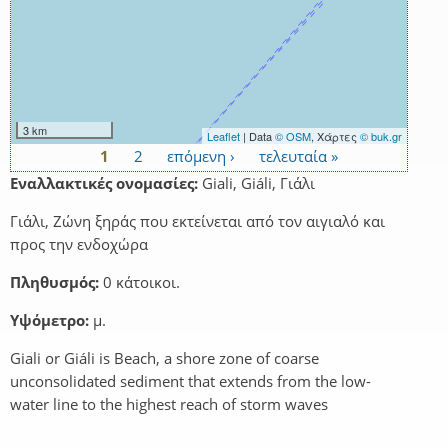
3 km
Leaflet
| Data
© OSM
, Χάρτες
© buk.gr
1
2
επόμενη ›
τελευταία »
Σελίδες
Εναλλακτικές ονομασίες:
Giali, Giáli, Γιάλι
Γιάλι, Ζώνη ξηράς που εκτείνεται από τον αιγιαλό και
προς την ενδοχώρα
Πληθυσμός:
0 κάτοικοι.
Υψόμετρο:
μ.
Giali or Giáli is Beach, a shore zone of coarse
unconsolidated sediment that extends from the low-
water line to the highest reach of storm waves