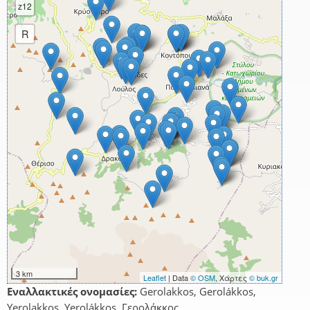
z12
R
3 km
Leaflet
| Data
© OSM
, Χάρτες
© buk.gr
Εναλλακτικές ονομασίες:
Gerolakkos, Gerolákkos,
Yerolakkos, Yerolákkos, Γερολάκκος