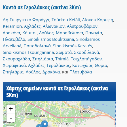
Κοντά σε Γερολάκκος (ακτίνα 3Km)
Αη-Γιωργιτικό Φαράγγι
,
Toúrkou Kefáli
,
Δίσκου Κορυφή
,
Keramion
,
Αχλάδες
,
Αλωνάκιον
,
Αλετρουβάριον
,
Δρακόνα
,
Κάμποι
,
Λούλος
,
Μαραβελιανά
,
Παναγία
,
Πλατυβόλα
,
Sinoikismós Boulitsianá
,
Sinoikismós
Arvelianá
,
Παπαδολιανά
,
Sinoikismós Keratés
,
Sinoikismós Tsoungarianá
,
Σωματά
,
Σκορδιλιανά
,
Σκουραχλάδα
,
Σπηλιάρια
,
Thimiá
,
Τσιχλοπήγαδον
,
Χωραφιανά
,
Αχλάδες
,
Γερολάκκος
,
Κατωχώρι
,
Θυμιά
,
Σπηλιάρια
,
Λούλος
,
Δρακόνα
,
και
Πλατυβόλα
Χάρτης σημείων κοντά σε Γερολάκκος (ακτίνα
5Km)
+
-