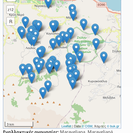
z12
R
3 km
Leaflet
| Data
© OSM
, Χάρτες
© buk.gr
Εναλλακτικές ονομασίες:
Maraveliana, Maravelianá,