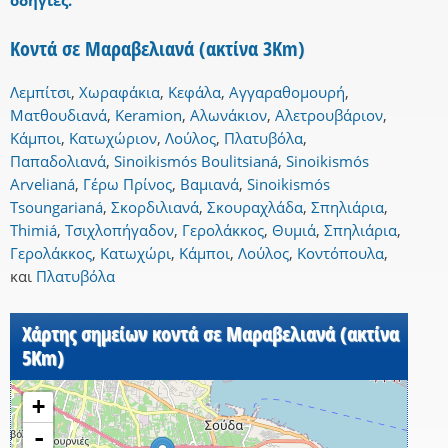
οδηγίες.
Κοντά σε Μαραβελιανά (ακτίνα 3Km)
Λεμπίτσι
,
Χωραφάκια
,
Κεφάλα
,
Αγγαραθομουρή
,
Ματθουδιανά
,
Keramion
,
Αλωνάκιον
,
Αλετρουβάριον
,
Κάμποι
,
Κατωχώριον
,
Λούλος
,
Πλατυβόλα
,
Παπαδολιανά
,
Sinoikismós Boulitsianá
,
Sinoikismós
Arvelianá
,
Γέρω Πρίνος
,
Βαμιανά
,
Sinoikismós
Tsoungarianá
,
Σκορδιλιανά
,
Σκουραχλάδα
,
Σπηλιάρια
,
Thimiá
,
Τσιχλοπήγαδον
,
Γερολάκκος
,
Θυμιά
,
Σπηλιάρια
,
Γερολάκκος
,
Κατωχώρι
,
Κάμποι
,
Λούλος
,
Κοντόπουλα
,
και
Πλατυβόλα
Χάρτης σημείων κοντά σε Μαραβελιανά (ακτίνα
5Km)
+
-