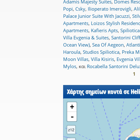
Adamis Majesty Suites
,
Domes Resor
Popi
,
Csky
,
Ilioperato Imerovigli
,
Al
Palace Junior Suite With Jacuzzi
,
Sti
Apartments
,
Loizos Stylish Residen
Apartments
,
Kafieris Apts
,
Spiliotic
Villa Evgenia & Suites
,
Santorini Clif
Ocean View)
,
Sea Of Aegeon
,
Atlant
Haroula
,
Studios Spiliotica
,
Preka M
Moon Villas
,
Villa Kisiris
,
Evgenia Vil
Mylos
,
και
Rocabella Santorini Delu
1
Σελίδες
Χάρτης σημείων κοντά σε Hel
+
-
z12