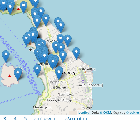
Leaflet
| Data
© OSM
, Χάρτες
© buk.gr
3
4
5
επόμενη ›
τελευταία »