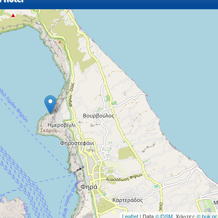
Leaflet
| Data
© OSM
, Χάρτες
© buk.gr