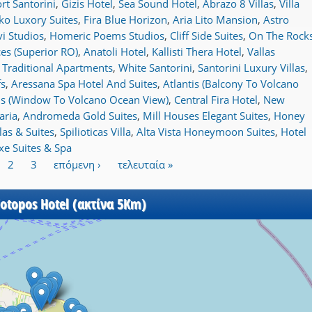
t Santorini
,
Gizis Hotel
,
Sea Sound Hotel
,
Abrazo 8 Villas
,
Villa
iko Luxory Suites
,
Fira Blue Horizon
,
Aria Lito Mansion
,
Astro
lvi Studios
,
Homeric Poems Studios
,
Cliff Side Suites
,
On The Rock
ces (Superior RO)
,
Anatoli Hotel
,
Kallisti Thera Hotel
,
Vallas
a Traditional Apartments
,
White Santorini
,
Santorini Luxury Villas
,
fs
,
Aressana Spa Hotel And Suites
,
Atlantis (Balcony To Volcano
is (Window To Volcano Ocean View)
,
Central Fira Hotel
,
New
aria
,
Andromeda Gold Suites
,
Mill Houses Elegant Suites
,
Honey
las & Suites
,
Spilioticas Villa
,
Alta Vista Honeymoon Suites
,
Hotel
xe Suites & Spa
2
3
επόμενη ›
τελευταία »
iotopos Hotel (ακτίνα 5Km)