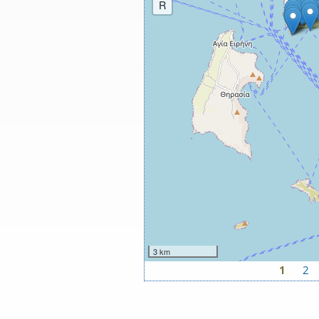
R
3 km
1
2
Σελίδες