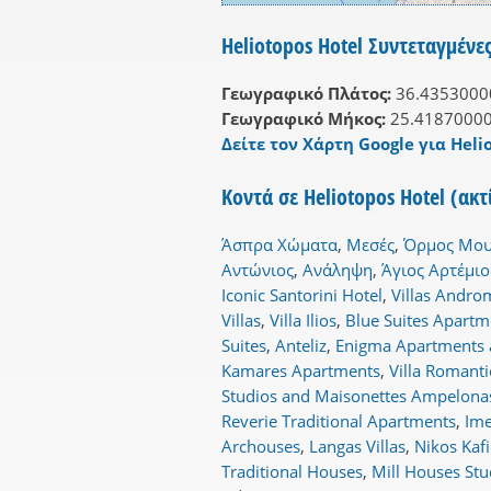
Heliotopos Hotel Συντεταγμένε
Γεωγραφικό Πλάτος:
36.4353000
Γεωγραφικό Μήκος:
25.4187000
Δείτε τον Χάρτη Google για Helio
Κοντά σε Heliotopos Hotel (ακ
Άσπρα Χώματα
,
Μεσές
,
Όρμος Μου
Αντώνιος
,
Ανάληψη
,
Άγιος Αρτέμιο
Iconic Santorini Hotel
,
Villas Andr
Villas
,
Villa Ilios
,
Blue Suites Apartm
Suites
,
Anteliz
,
Enigma Apartments 
Kamares Apartments
,
Villa Romanti
Studios and Maisonettes Ampelona
Reverie Traditional Apartments
,
Ime
Archouses
,
Langas Villas
,
Nikos Kaf
Traditional Houses
,
Mill Houses Stu