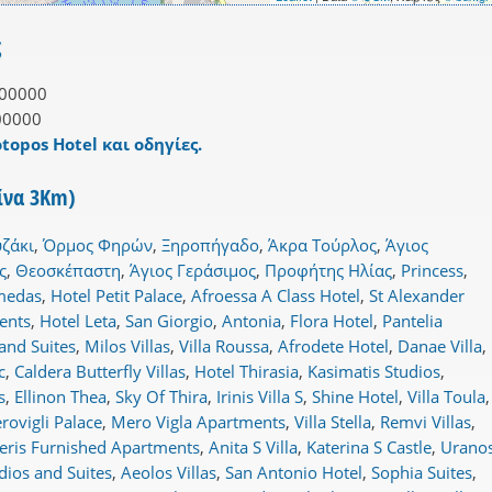
ς
00000
00000
topos Hotel και οδηγίες.
τίνα 3Km)
ζάκι
,
Όρμος Φηρών
,
Ξηροπήγαδο
,
Άκρα Τούρλος
,
Άγιος
ς
,
Θεοσκέπαστη
,
Άγιος Γεράσιμος
,
Προφήτης Ηλίας
,
Princess
,
omedas
,
Hotel Petit Palace
,
Afroessa A Class Hotel
,
St Alexander
ents
,
Hotel Leta
,
San Giorgio
,
Antonia
,
Flora Hotel
,
Pantelia
and Suites
,
Milos Villas
,
Villa Roussa
,
Afrodete Hotel
,
Danae Villa
,
c
,
Caldera Butterfly Villas
,
Hotel Thirasia
,
Kasimatis Studios
,
s
,
Ellinon Thea
,
Sky Of Thira
,
Irinis Villa S
,
Shine Hotel
,
Villa Toula
,
rovigli Palace
,
Mero Vigla Apartments
,
Villa Stella
,
Remvi Villas
,
ieris Furnished Apartments
,
Anita S Villa
,
Katerina S Castle
,
Urano
dios and Suites
,
Aeolos Villas
,
San Antonio Hotel
,
Sophia Suites
,