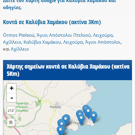
Δείτε τον Χάρτη Google για Καλύβια Χαμάκου και
οδηγίες.
Κοντά σε Καλύβια Χαμάκου (ακτίνα 3Km)
Órmos Pteleoú
,
Άγιοι Απόστολοι Πτελεού
,
Λειχούρα
,
Αχίλλειο
,
Καλύβια Χαμάκου
,
Λειχούρα
,
Άγιοι Απόστολοι
,
και
Αχίλλειο
Χάρτης σημείων κοντά σε Καλύβια Χαμάκου (ακτίνα
5Km)
+
-
z12
R