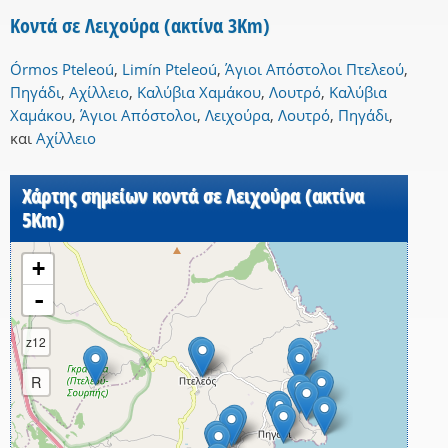
Κοντά σε Λειχούρα (ακτίνα 3Km)
Órmos Pteleoú
,
Limín Pteleoú
,
Άγιοι Απόστολοι Πτελεού
,
Πηγάδι
,
Αχίλλειο
,
Καλύβια Χαμάκου
,
Λουτρό
,
Καλύβια
Χαμάκου
,
Άγιοι Απόστολοι
,
Λειχούρα
,
Λουτρό
,
Πηγάδι
,
και
Αχίλλειο
Χάρτης σημείων κοντά σε Λειχούρα (ακτίνα
5Km)
+
-
z12
R