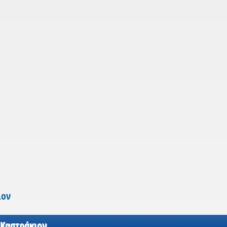
ιον
 Καστράκιον