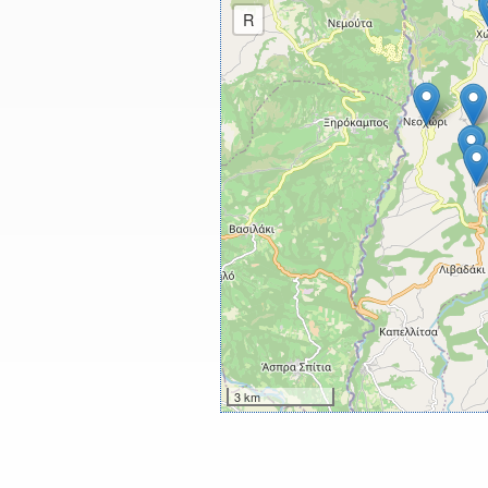
R
3 km