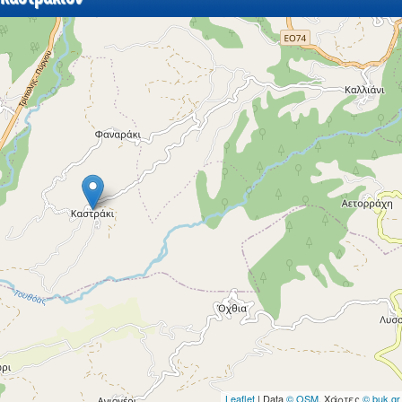
Leaflet
| Data
© OSM
, Χάρτες
© buk.gr