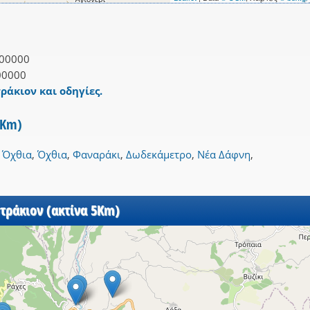
00000
00000
ράκιον και οδηγίες.
3Km)
,
Όχθια
,
Όχθια
,
Φαναράκι
,
Δωδεκάμετρο
,
Νέα Δάφνη
,
τράκιον (ακτίνα 5Km)