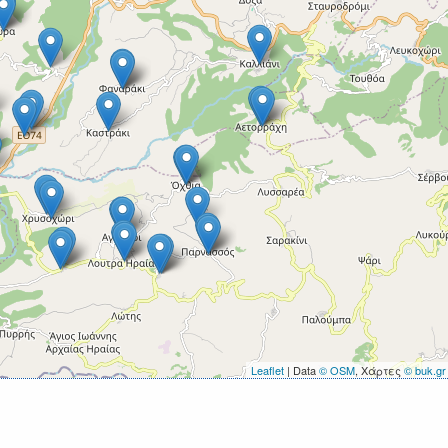
Leaflet
| Data
© OSM
, Χάρτες
© buk.gr