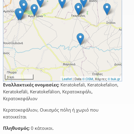
3 km
Leaflet
| Data
© OSM
, Χάρτες
© buk.gr
Εναλλακτικές ονομασίες:
Keratokefali, Keratokefalion,
Keratokefáli, Keratokefálion, Κερατοκεφάλι,
Κερατοκεφάλιον
Κερατοκεφάλιον, Οικισμός πόλη ή χωριό που
κατοικείται
Πληθυσμός:
0 κάτοικοι.