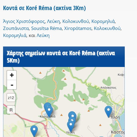
Κοντά σε Koré Réma (ακτίνα 3Km)
Άγιος Χριστόφορος
,
Λεύκη
,
Κολοκυνθού
,
Κορομηλιά
,
Ζουπάνιστα
,
Sousítsa Réma
,
Xiropótamos
,
Κολοκυνθού
,
Κορομηλιά
,
και
Λεύκη
Χάρτης σημείων κοντά σε Koré Réma (ακτίνα
5Km)
+
-
z12
R