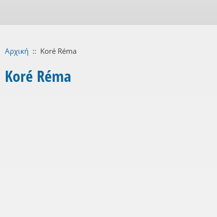
Αρχική
::
Koré Réma
Koré Réma