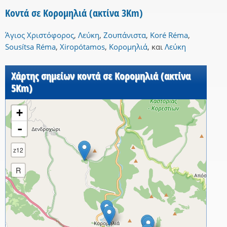
Κοντά σε Κορομηλιά (ακτίνα 3Km)
Άγιος Χριστόφορος
,
Λεύκη
,
Ζουπάνιστα
,
Koré Réma
,
Sousítsa Réma
,
Xiropótamos
,
Κορομηλιά
,
και
Λεύκη
Χάρτης σημείων κοντά σε Κορομηλιά (ακτίνα
5Km)
+
-
z12
R