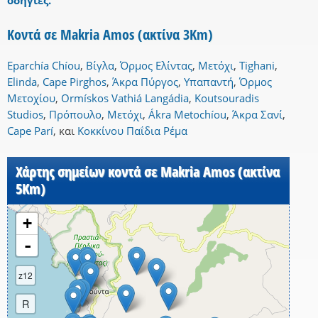
οδηγίες.
Κοντά σε Makria Amos (ακτίνα 3Km)
Eparchía Chíou
,
Βίγλα
,
Όρμος Ελίντας
,
Μετόχι
,
Tighani
,
Elinda
,
Cape Pirghos
,
Άκρα Πύργος
,
Υπαπαντή
,
Όρμος
Μετοχίου
,
Ormískos Vathiá Langádia
,
Koutsouradis
Studios
,
Πρόπουλο
,
Μετόχι
,
Ákra Metochíou
,
Άκρα Σανί
,
Cape Parí
,
και
Κοκκίνου Παΐδια Ρέμα
Χάρτης σημείων κοντά σε Makria Amos (ακτίνα
5Km)
+
-
z12
R