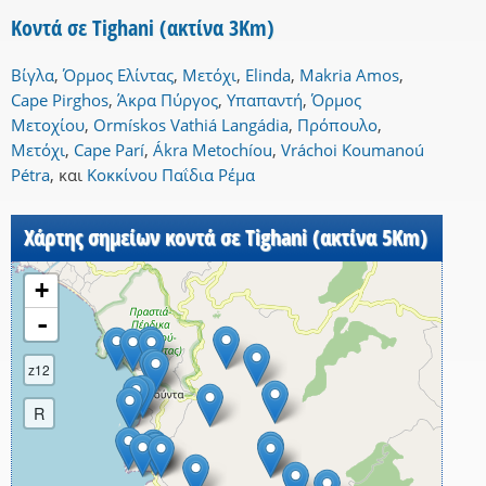
Κοντά σε Tighani (ακτίνα 3Km)
Βίγλα
,
Όρμος Ελίντας
,
Μετόχι
,
Elinda
,
Makria Amos
,
Cape Pirghos
,
Άκρα Πύργος
,
Υπαπαντή
,
Όρμος
Μετοχίου
,
Ormískos Vathiá Langádia
,
Πρόπουλο
,
Μετόχι
,
Cape Parí
,
Ákra Metochíou
,
Vráchoi Koumanoú
Pétra
,
και
Κοκκίνου Παΐδια Ρέμα
Χάρτης σημείων κοντά σε Tighani (ακτίνα 5Km)
+
-
z12
R