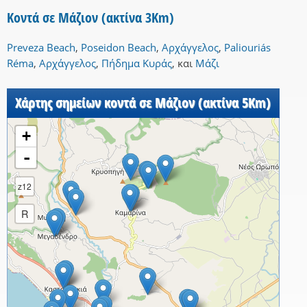
Κοντά σε Μάζιον (ακτίνα 3Km)
Preveza Beach
,
Poseidon Beach
,
Αρχάγγελος
,
Paliouriás
Réma
,
Αρχάγγελος
,
Πήδημα Κυράς
,
και
Μάζι
Χάρτης σημείων κοντά σε Μάζιον (ακτίνα 5Km)
+
-
z12
R