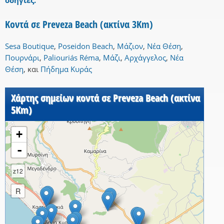
οδηγίες.
Κοντά σε Preveza Beach (ακτίνα 3Km)
Sesa Boutique
,
Poseidon Beach
,
Μάζιον
,
Νέα Θέση
,
Πουρνάρι
,
Paliouriás Réma
,
Μάζι
,
Αρχάγγελος
,
Νέα
Θέση
,
και
Πήδημα Κυράς
Χάρτης σημείων κοντά σε Preveza Beach (ακτίνα
5Km)
+
-
z12
R