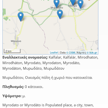
2 km
Leaflet
| Data
© OSM
, Χάρτες
© buk.gr
Εναλλακτικές ονομασίες:
Kalfalar, Kalfalár, Mirodhaton,
Mirodháton, Myrodato, Myrodaton, Myrodáto,
Myrodáton, Μυρωδάτο, Μυρωδάτον
Μυρωδάτον, Οικισμός πόλη ή χωριό που κατοικείται
Πληθυσμός:
0 κάτοικοι.
Υψόμετρο:
μ.
Myrodato or Myrodáto is Populated place, a city, town,