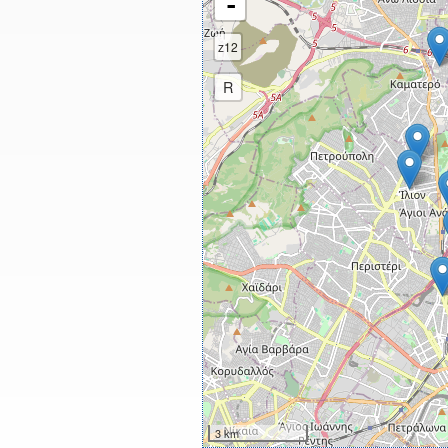
-
z12
R
3 km