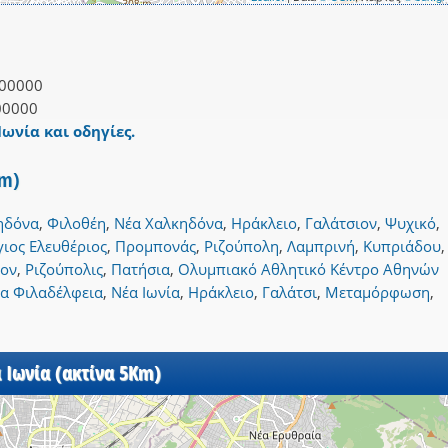
00000
00000
Ιωνία και οδηγίες.
Km)
ηδόνα
,
Φιλοθέη
,
Νέα Χαλκηδόνα
,
Ηράκλειο
,
Γαλάτσιον
,
Ψυχικό
,
γιος Ελευθέριος
,
Προμπονάς
,
Ριζούπολη
,
Λαμπρινή
,
Κυπριάδου
,
ιον
,
Ριζούπολις
,
Πατήσια
,
Ολυμπιακό Αθλητικό Κέντρο Αθηνών
α Φιλαδέλφεια
,
Νέα Ιωνία
,
Ηράκλειο
,
Γαλάτσι
,
Μεταμόρφωση
,
 Ιωνία (ακτίνα 5Km)