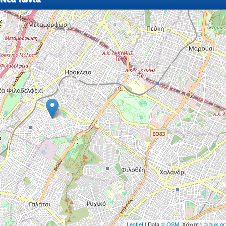
Leaflet
| Data
© OSM
, Χάρτες
© buk.gr