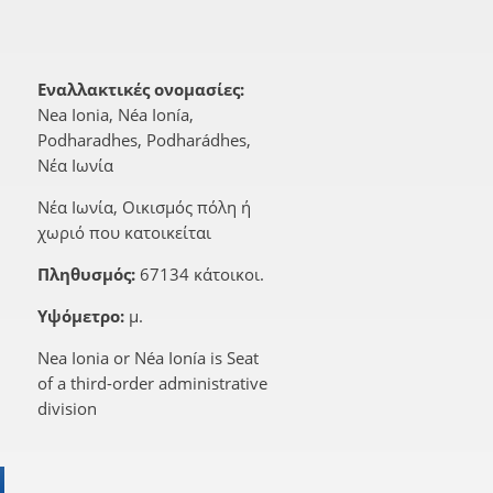
Εναλλακτικές ονομασίες:
Nea Ionia, Néa Ionía,
Podharadhes, Podharádhes,
Νέα Ιωνία
Νέα Ιωνία, Οικισμός πόλη ή
χωριό που κατοικείται
Πληθυσμός:
67134 κάτοικοι.
Υψόμετρο:
μ.
Nea Ionia or Néa Ionía is Seat
of a third-order administrative
division