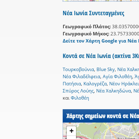
Νέα Ιωνία Συντεταγμένες
Γεωγραφικό Πλάτος:
38.0357000
Γεωγραφικό Μήκος:
23.7573300
Δείτε τον Χάρτη Google για Νέα 
Κοντά σε Νέα Ιωνία (ακτίνα 3
Τουρκοβούνια
,
Blue Sky
,
Νέα Χαλκ
Νέα Φιλαδέλφεια
,
Αγία Φιλοθέη
,
Ά
Πατήσια
,
Καλογρέζα
,
Νέον Ηράκλε
Σπύρος Λούης
,
Νέα Χαλκηδώνα
,
Νέ
και
Φιλοθέη
Χάρτης σημείων κοντά σε Νέα
+