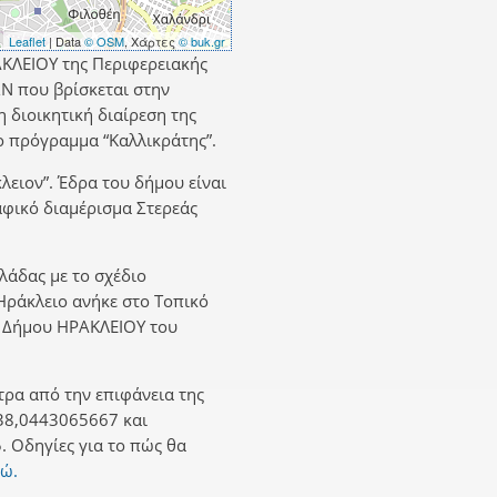
Leaflet
| Data
© OSM
, Χάρτες
© buk.gr
ΑΚΛΕΙΟΥ της Περιφερειακής
 που βρίσκεται στην
 διοικητική διαίρεση της
 πρόγραμμα “Καλλικράτης”.
λειον”. Έδρα του δήμου είναι
αφικό διαμέρισμα Στερεάς
λλάδας με το σχέδιο
 Ηράκλειο ανήκε στο Τοπικό
ν Δήμου ΗΡΑΚΛΕΙΟΥ του
τρα από την επιφάνεια της
38,0443065667 και
 Οδηγίες για το πώς θα
δώ.