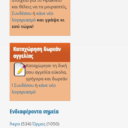
στοιχεία για το Ηράκλειο
και θέλεις να τα μοιραστείς,
Συνδέσου
ή
κάνε νέο
λογαριασμό
και γράψε κι
εσύ τώρα!
Καταχώρηση δωρεάν
αγγελίας
Καταχώρησε τη δική
σου αγγελία εύκολα,
γρήγορα και δωρεάν
!
Συνδέσου
ή
κάνε νέο
λογαριασμό
Ενδιαφέροντα σημεία
Άκρο
(534)
Όρμος
(1050)