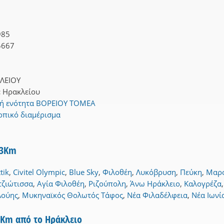
985
5667
ΛΕΙΟΥ
:
Ηρακλείου
κή ενότητα ΒΟΡΕΙΟΥ ΤΟΜΕΑ
οπικό διαμέρισμα
 3Km
tik
,
Civitel Olympic
,
Blue Sky
,
Φιλοθέη
,
Λυκόβρυση
,
Πεύκη
,
Μαρ
τζιώτισσα
,
Αγία Φιλοθέη
,
Ριζούπολη
,
Άνω Ηράκλειο
,
Καλογρέζα
Λούης
,
Μυκηναϊκός Θολωτός Τάφος
,
Νέα Φιλαδέλφεια
,
Νέα Ιωνί
5Km από το Ηράκλειο