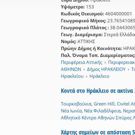
Υψόμετρο:
153
Κωδικός Οικισμού:
4604000001
Γεωγραφικό Μήκος:
23.7654108
Γεωγραφικό Πλάτος :
38.044306
Γεωγ. Διαμέρισμα:
Στερεά Ελλάδα
Νομός:
ΑΤΤΙΚΗΣ
Πρώην Δήμος ή Κοινότητα:
ΗΡΑΚ
Παλ. Όνομα Τοπ. Διαμερίσματος
Περιφέρεια Αττικής
›
Περιφερεια
ΑΘΗΝΩΝ
›
Δήμος ΗΡΑΚΛΕΙΟΥ
›
Τ
Ηρακλείου
›
Ηράκλειο
Κοντά στο Ηράκλειο σε ακτίνα
Τουρκοβούνια
,
Green Hill
,
Civitel At
Νέα Ιωνία
,
Νέα Φιλαδέλφεια
,
Νερα
Αθλητικό Κέντρο Αθηνών Σπύρος 
Χάρτης σημείων σε απόσταση 