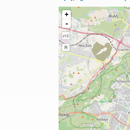
+
-
z12
R