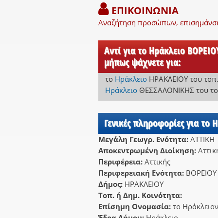
ΕΠΙΚΟΙΝΩΝΙΑ
Αναζήτηση προσώπων, επισημάνσει
Αντί για το Ηράκλειο ΒΟΡΕ
μήπως ψάχνετε για:
το
Ηράκλειο
ΗΡΑΚΛΕΙΟΥ
του τοπ
Ηράκλειο
ΘΕΣΣΑΛΟΝΙΚΗΣ
του το
Γενικές πληροφορίες για το 
Μεγάλη Γεωγρ. Ενότητα:
ΑΤΤΙΚΗ
Αποκεντρωμένη Διοίκηση:
Αττικ
Περιφέρεια:
Αττικής
Περιφερειακή Ενότητα:
ΒΟΡΕΙΟ
Δήμος:
ΗΡΑΚΛΕΙΟΥ
Τοπ. ή Δημ. Κοινότητα:
Επίσημη Ονομασία:
το Ηράκλειο
Έδρα Δήμου:
Ηράκλειο