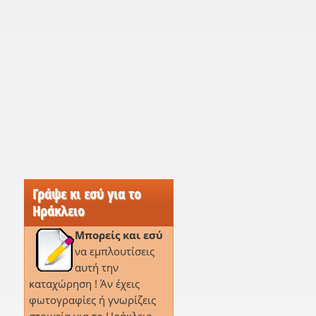
Γράψε κι εσύ για το
Ηράκλειο
Μπορείς και εσύ
να εμπλουτίσεις
αυτή την
καταχώρηση ! Άν έχεις
φωτογραφίες ή γνωρίζεις