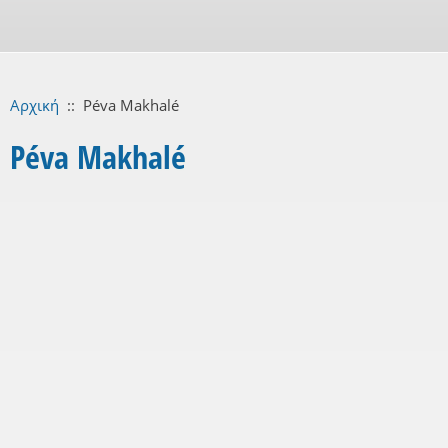
Αρχική
::
Péva Makhalé
Péva Makhalé