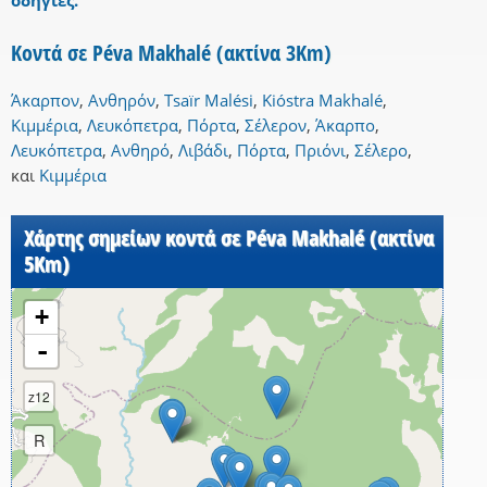
οδηγίες.
Κοντά σε Péva Makhalé (ακτίνα 3Km)
Άκαρπον
,
Ανθηρόν
,
Tsaïr Malési
,
Kióstra Makhalé
,
Κιμμέρια
,
Λευκόπετρα
,
Πόρτα
,
Σέλερον
,
Άκαρπο
,
Λευκόπετρα
,
Ανθηρό
,
Λιβάδι
,
Πόρτα
,
Πριόνι
,
Σέλερο
,
και
Κιμμέρια
Χάρτης σημείων κοντά σε Péva Makhalé (ακτίνα
5Km)
+
-
z12
R