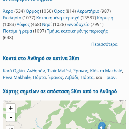
Άκρο
(534)
Όρμος
(1050)
Όρος
(814)
Ακρωτήριο
(987)
Εκκλησία
(1077)
Κατοικημένη περιοχή
(13587)
Κορυφή
(1083)
Λόφος
(468)
Νησί
(1028)
Ξενοδοχείο
(7991)
Ποτάμι ή ρέμα
(1097)
Τμήμα κατοικημένης περιοχής
(648)
Περισσότερα
Κοντά στο Ανθηρό σε ακτίνα 3Km
Kará Oglán
,
Ανθηρόν
,
Tsaïr Malési
,
Έρανος
,
Kióstra Makhalé
,
Péva Makhalé
,
Πόρτα
,
Έρανος
,
Λιβάδι
,
Πόρτα
,
και
Πριόνι
Χάρτης σημείων σε απόσταση 5Km από το Ανθηρό
+
-