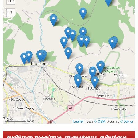
z12
R
2 km
Leaflet
| Data
© OSM
, Χάρτες
© buk.gr
Αναζήτηση προσώπων, επισημάνσεις, συζητήσεις