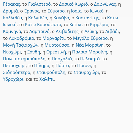
Γέρακας
,
το
Γιαλιστερό
,
το
Δασικό Χωριό
,
ο
Δαφνώνας
,
η
Δρυμιά
,
ο
Έρανος
,
το
Εύμοιρο
,
η
Ισαία
,
το
Ιωνικό
,
η
Καλλιθέα
,
η
Καλλιθέα
,
η
Καλύβα
,
ο
Καστανίτης
,
το
Κάτω
Ιωνικό
,
το
Κάτω Καρυόφυτο
,
το
Κετίκι
,
τα
Κιμμέρια
,
τα
Κομνηνά
,
το
Λαμπρινό
,
ο
Λειβαδίτης
,
η
Λεύκη
,
το
Λιβάδι
,
το
Λυκοδρόμιο
,
το
Μαργαρίτι
,
το
Μεγάλο Εύμοιρο
,
η
Μονή Ταξιαρχών
,
η
Μυρτούσσα
,
η
Νέα Μορσίνη
,
το
Νεοχώρι
,
η
Ξάνθη
,
η
Ορεστινή
,
η
Παλαιά Μορσίνη
,
η
Πανεπιστημιούπολη
,
η
Πασχαλιά
,
το
Πελεκητό
,
το
Πετροχώρι
,
το
Πίλημα
,
η
Πόρτα
,
το
Πριόνι
,
η
Σιδηρόπετρα
,
η
Σταυρούπολη
,
το
Σταυροχώρι
,
το
Υδροχώρι
,
και
το
Χαλέπι
.