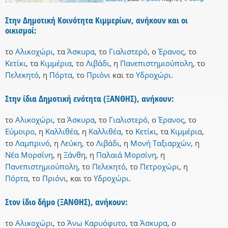
Στην Δημοτική Κοινότητα Κιμμερίων, ανήκουν και οι
οικισμοί:
το
Αλικοχώρι
,
τα
Άσκυρα
,
το
Γιαλιστερό
,
ο
Έρανος
,
το
Κετίκι
,
τα
Κιμμέρια
,
το
Λιβάδι
,
η
Πανεπιστημιούπολη
,
το
Πελεκητό
,
η
Πόρτα
,
το
Πριόνι
και
το
Υδροχώρι
.
Στην ίδια Δημοτική ενότητα (ΞΑΝΘΗΣ), ανήκουν:
το
Αλικοχώρι
,
τα
Άσκυρα
,
το
Γιαλιστερό
,
ο
Έρανος
,
το
Εύμοιρο
,
η
Καλλιθέα
,
η
Καλλιθέα
,
το
Κετίκι
,
τα
Κιμμέρια
,
το
Λαμπρινό
,
η
Λεύκη
,
το
Λιβάδι
,
η
Μονή Ταξιαρχών
,
η
Νέα Μορσίνη
,
η
Ξάνθη
,
η
Παλαιά Μορσίνη
,
η
Πανεπιστημιούπολη
,
το
Πελεκητό
,
το
Πετροχώρι
,
η
Πόρτα
,
το
Πριόνι
,
και
το
Υδροχώρι
.
Στον ίδιο δήμο (ΞΑΝΘΗΣ), ανήκουν:
το
Αλικοχώρι
,
το
Άνω Καρυόφυτο
,
τα
Άσκυρα
,
ο