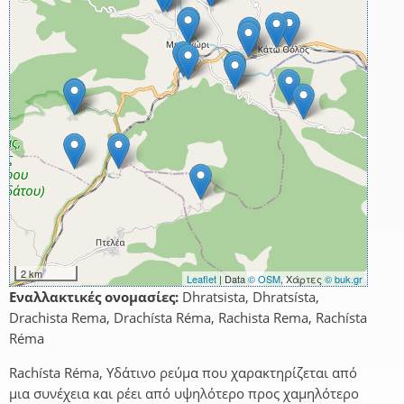
2 km
Leaflet
| Data
© OSM
, Χάρτες
© buk.gr
Εναλλακτικές ονομασίες:
Dhratsista, Dhratsísta,
Drachista Rema, Drachísta Réma, Rachista Rema, Rachísta
Réma
Rachísta Réma, Υδάτινο ρεύμα που χαρακτηρίζεται από
μια συνέχεια και ρέει από υψηλότερο προς χαμηλότερο