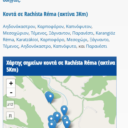
οδηγίες.
Κοντά σε Rachísta Réma (ακτίνα 3Km)
Αηδονόκαστρον
,
Καρποφόρον
,
Καπνόφυτον
,
Μεσοχώριον
,
Τέμενος
,
Ξάγναντον
,
Παρανέστι
,
Karangióz
Réma
,
Karatzákioi
,
Καρποφόρο
,
Μεσοχώρι
,
Ξάγναντο
,
Τέμενος
,
Αηδονόκαστρο
,
Καπνόφυτο
,
και
Παρανέστι
Χάρτης σημείων κοντά σε Rachísta Réma (ακτίνα
5Km)
+
-
z12
R