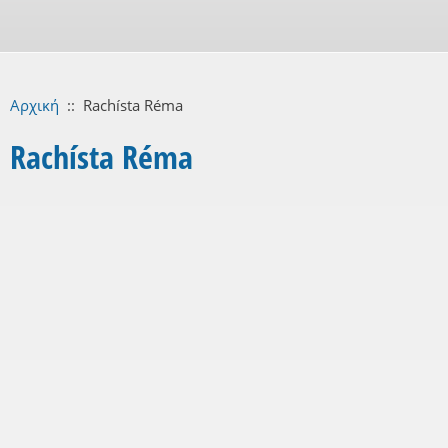
Αρχική
::
Rachísta Réma
Rachísta Réma