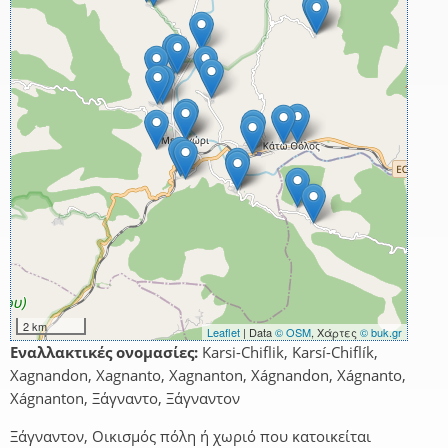
2 km
Leaflet
| Data
© OSM
, Χάρτες
© buk.gr
Εναλλακτικές ονομασίες:
Karsi-Chiflik, Karsí-Chiflík,
Xagnandon, Xagnanto, Xagnanton, Xágnandon, Xágnanto,
Xágnanton, Ξάγναντο, Ξάγναντον
Ξάγναντον, Οικισμός πόλη ή χωριό που κατοικείται