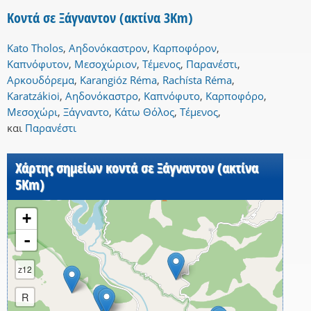
Κοντά σε Ξάγναντον (ακτίνα 3Km)
Kato Tholos
,
Αηδονόκαστρον
,
Καρποφόρον
,
Καπνόφυτον
,
Μεσοχώριον
,
Τέμενος
,
Παρανέστι
,
Αρκουδόρεμα
,
Karangióz Réma
,
Rachísta Réma
,
Karatzákioi
,
Αηδονόκαστρο
,
Καπνόφυτο
,
Καρποφόρο
,
Μεσοχώρι
,
Ξάγναντο
,
Κάτω Θόλος
,
Τέμενος
,
και
Παρανέστι
Χάρτης σημείων κοντά σε Ξάγναντον (ακτίνα
5Km)
+
-
z12
R