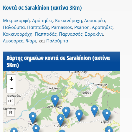
Κοντά σε Sarakínion (ακτίνα 3Km)
Μικροκορφή
,
Αράπηδες
,
Κοκκινόραχη
,
Λυσσαρέα
,
Παλούμπα
,
Παππαδάς
,
Parnassós
,
Psárion
,
Αράπηδες
,
Κοκκινορράχη
,
Παππαδάς
,
Παρνασσός
,
Σαρακίνι
,
Λυσσαρέα
,
Ψάρι
,
και
Παλούμπα
Χάρτης σημείων κοντά σε Sarakínion (ακτίνα
5Km)
+
-
z12
R