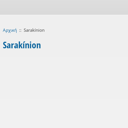
Αρχική
::
Sarakínion
Sarakínion