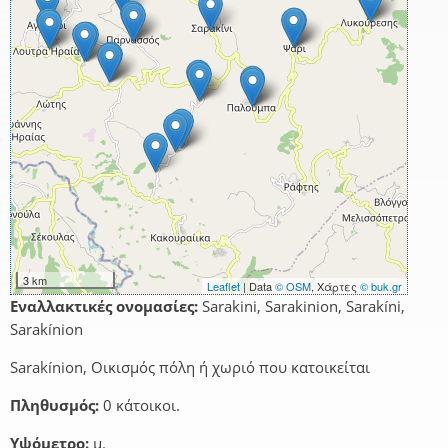
3 km
Leaflet
| Data
© OSM
, Χάρτες
© buk.gr
Εναλλακτικές ονομασίες:
Sarakini, Sarakinion, Sarakíni,
Sarakínion
Sarakínion, Οικισμός πόλη ή χωριό που κατοικείται
Πληθυσμός:
0 κάτοικοι.
Υψόμετρο:
μ.