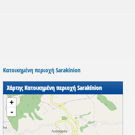
Κατοικημένη περιοχή Sarakínion
Χάρτης Κατοικημένη περιοχή Sarakínion
+
-