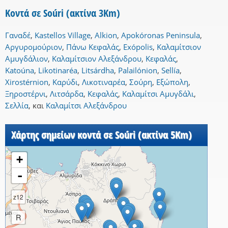
Κοντά σε Soúri (ακτίνα 3Km)
Γαναδέ
,
Kastellos Village
,
Alkion
,
Apokóronas Peninsula
,
Αργυρομούριον
,
Πάνω Κεφαλάς
,
Exópolis
,
Καλαμίτσιον
Αμυγδάλιον
,
Καλαμίτσιον Αλεξάνδρου
,
Κεφαλάς
,
Katoúna
,
Likotinaréa
,
Litsárdha
,
Palailónion
,
Sellía
,
Xirostérnion
,
Καρύδι
,
Λικοτιναρέα
,
Σούρη
,
Εξώπολη
,
Ξηροστέρνι
,
Λιτσάρδα
,
Κεφαλάς
,
Καλαμίτσι Αμυγδάλι
,
Σελλία
,
και
Καλαμίτσι Αλεξάνδρου
Χάρτης σημείων κοντά σε Soúri (ακτίνα 5Km)
+
-
z12
R