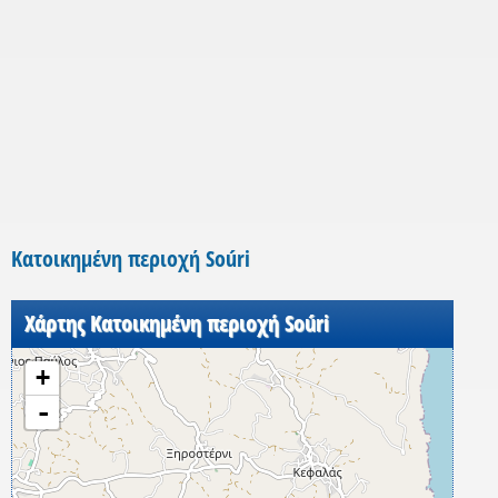
Κατοικημένη περιοχή Soúri
Χάρτης Κατοικημένη περιοχή Soúri
+
-