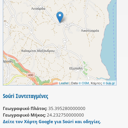
Leaflet
| Data
© OSM
, Χάρτες
© buk.gr
Soúri Συντεταγμένες
Γεωγραφικό Πλάτος:
35.395280000000
Γεωγραφικό Μήκος:
24.232750000000
Δείτε τον Χάρτη Google για Soúri και οδηγίες.