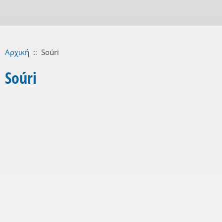
Αρχική
::
Soúri
Soúri