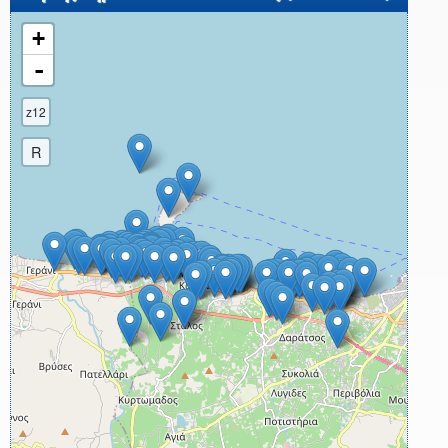
+
-
z12
R