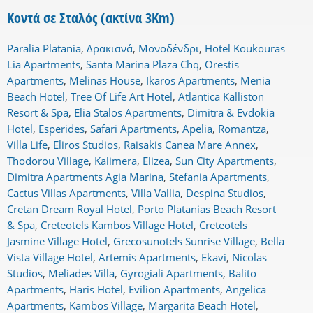
Κοντά σε Σταλός (ακτίνα 3Km)
Paralia Platania
,
Δρακιανά
,
Μονοδένδρι
,
Hotel Koukouras
Lia Apartments
,
Santa Marina Plaza Chq
,
Orestis
Apartments
,
Melinas House
,
Ikaros Apartments
,
Menia
Beach Hotel
,
Tree Of Life Art Hotel
,
Atlantica Kalliston
Resort & Spa
,
Elia Stalos Apartments
,
Dimitra & Evdokia
Hotel
,
Esperides
,
Safari Apartments
,
Apelia
,
Romantza
,
Villa Life
,
Eliros Studios
,
Raisakis Canea Mare Annex
,
Thodorou Village
,
Kalimera
,
Elizea
,
Sun City Apartments
,
Dimitra Apartments Agia Marina
,
Stefania Apartments
,
Cactus Villas Apartments
,
Villa Vallia
,
Despina Studios
,
Cretan Dream Royal Hotel
,
Porto Platanias Beach Resort
& Spa
,
Creteotels Kambos Village Hotel
,
Creteotels
Jasmine Village Hotel
,
Grecosunotels Sunrise Village
,
Bella
Vista Village Hotel
,
Artemis Apartments
,
Ekavi
,
Nicolas
Studios
,
Meliades Villa
,
Gyrogiali Apartments
,
Balito
Apartments
,
Haris Hotel
,
Evilion Apartments
,
Angelica
Apartments
,
Kambos Village
,
Margarita Beach Hotel
,