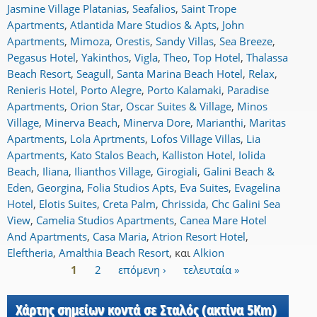
Jasmine Village Platanias
,
Seafalios
,
Saint Trope
Apartments
,
Atlantida Mare Studios & Apts
,
John
Apartments
,
Mimoza
,
Orestis
,
Sandy Villas
,
Sea Breeze
,
Pegasus Hotel
,
Yakinthos
,
Vigla
,
Theo
,
Top Hotel
,
Thalassa
Beach Resort
,
Seagull
,
Santa Marina Beach Hotel
,
Relax
,
Renieris Hotel
,
Porto Alegre
,
Porto Kalamaki
,
Paradise
Apartments
,
Orion Star
,
Oscar Suites & Village
,
Minos
Village
,
Minerva Beach
,
Minerva Dore
,
Marianthi
,
Maritas
Apartments
,
Lola Aprtments
,
Lofos Village Villas
,
Lia
Apartments
,
Kato Stalos Beach
,
Kalliston Hotel
,
Iolida
Beach
,
Iliana
,
Ilianthos Village
,
Girogiali
,
Galini Beach &
Eden
,
Georgina
,
Folia Studios Apts
,
Eva Suites
,
Evagelina
Hotel
,
Elotis Suites
,
Creta Palm
,
Chrissida
,
Chc Galini Sea
View
,
Camelia Studios Apartments
,
Canea Mare Hotel
And Apartments
,
Casa Maria
,
Atrion Resort Hotel
,
Eleftheria
,
Amalthia Beach Resort
,
και
Alkion
1
2
επόμενη ›
τελευταία »
Σελίδες
Χάρτης σημείων κοντά σε Σταλός (ακτίνα 5Km)