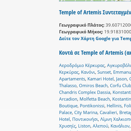
Temple of Artemis Συντεταγμέν
Γεωγραφικό Πλάτος:
39.6071200
Γεωγραφικό Μήκος:
19.9183100
Δείτε τον Χάρτη Google για Temp
Κοντά σε Temple of Artemis (α
Αεροδρόμιο Κέρκυρας
,
Αγκυροβόλι
Κερκύρας
,
Κανόνι
,
Sunset
,
Emmanu
Apartaments
,
Kamari Hotel
,
Jason
,
Thalasso
,
Omiros Beach
,
Corfu Club
Chandris Complex Dassia
,
Konstant
Arcadion
,
Molfetta Beach
,
Kostanti
Boutique
,
Pontikonissi
,
Hellinis
,
Fol
Palace
,
City Marina
,
Cavalieri
,
Breta
Hotel
,
Ποντικονήσι
,
Λίμνη Χαλκιο
Χρυσηίς
,
Liston
,
Αλεπού
,
Κανάλιον