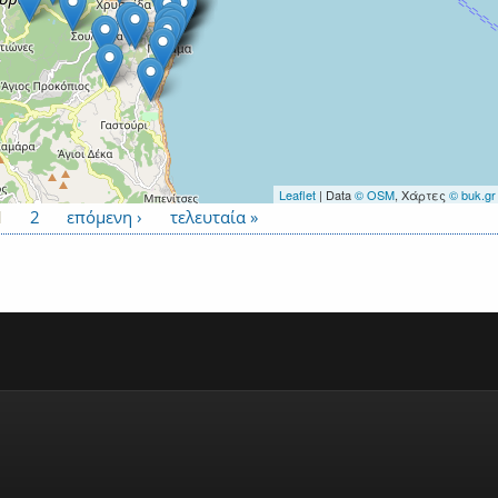
Leaflet
| Data
© OSM
, Χάρτες
© buk.gr
1
2
επόμενη ›
τελευταία »