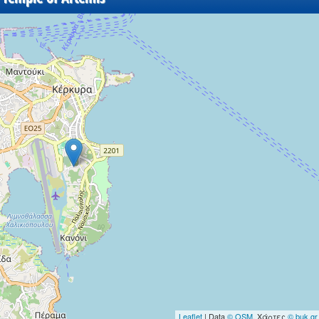
Leaflet
| Data
© OSM
, Χάρτες
© buk.gr