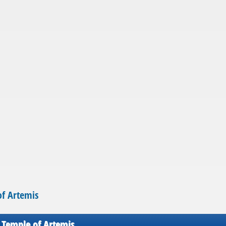
f Artemis
Temple of Artemis