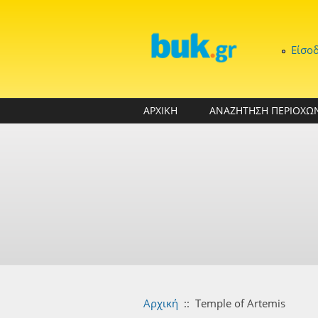
Παράκαμψη προς το κυρίως περιεχόμενο
Είσο
ΑΡΧΙΚΗ
ΑΝΑΖΗΤΗΣΗ ΠΕΡΙΟΧΩ
Αρχική
::
Temple of Artemis