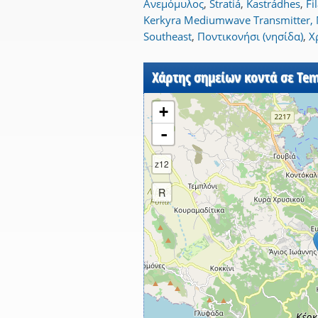
Ανεμόμυλος
,
Stratiá
,
Kastrádhes
,
Fi
Kerkyra Mediumwave Transmitter, 
Southeast
,
Ποντικονήσι (νησίδα)
,
Χ
Χάρτης σημείων κοντά σε Tem
+
-
z12
R