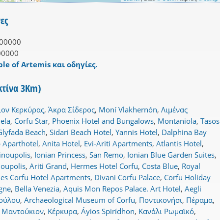
ες
00000
00000
le of Artemis και οδηγίες.
κτίνα 3Km)
ον Κερκύρας
,
Άκρα Σίδερος
,
Moní Vlakhernón
,
Λιμένας
ela
,
Corfu Star
,
Phoenix Hotel and Bungalows
,
Montaniola
,
Tasos
Glyfada Beach
,
Sidari Beach Hotel
,
Yannis Hotel
,
Dalphina Bay
 Aparthotel
,
Anita Hotel
,
Evi-Ariti Apartments
,
Atlantis Hotel
,
inoupolis
,
Ionian Princess
,
San Remo
,
Ionian Blue Garden Suites
,
noupolis
,
Ariti Grand
,
Hermes Hotel Corfu
,
Costa Blue
,
Royal
ies Corfu Hotel Apartments
,
Divani Corfu Palace
,
Corfu Holiday
gne
,
Bella Venezia
,
Aquis Mon Repos Palace. Art Hotel
,
Aegli
πούλου
,
Archaeological Museum of Corfu
,
Ποντικονήσι
,
Πέραμα
,
,
Μαντούκιον
,
Κέρκυρα
,
Áyios Spirídhon
,
Κανάλι Ρωμαϊκό
,