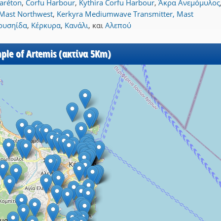
laréton
,
Corfu Harbour
,
Kythira Corfu Harbour
,
Άκρα Ανεμόμυλος
Mast Northwest
,
Kerkyra Mediumwave Transmitter, Mast
ρυσηίδα
,
Κέρκυρα
,
Κανάλι
,
και
Αλεπού
ple of Artemis (ακτίνα 5Km)