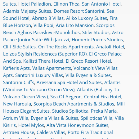
Suites
,
Hotel Palladion
,
Ellinon Thea
,
San Antonio Hotel
,
Adamis Majesty Suites
,
Domes Resort Santorini
,
Sea
Sound Hotel
,
Abrazo 8 Villas
,
Aliko Luxory Suites
,
Fira
Blue Horizon
,
Villa Popi
,
Aria Lito Mansion
,
Scorpios
Beach Aghios Paraskevi-Monolithos
,
Stilvi Studios
,
Astro
Palace Junior Suite With Jacuzzi
,
Homeric Poems Studios
,
Cliff Side Suites
,
On The Rocks Apartments
,
Anatoli Hotel
,
Loizos Stylish Residences (Superior RO)
,
El Greco Palace
And Spa
,
Kallisti Thera Hotel
,
El Greco Resort Hotel
,
Kafieris Apts
,
Vallas Apartments
,
Volcano's View Villas
Apts
,
Santorini Luxury Villas
,
Villa Evgenia & Suites
,
Santorini Cliffs
,
Aressana Spa Hotel And Suites
,
Atlantis
(Window To Volcano Ocean View)
,
Atlantis (Balcony To
Volcano Ocean View)
,
Sea Of Aegeon
,
Central Fira Hotel
,
New Haroula
,
Scorpios Beach Apartments & Studios
,
Mill
Houses Elegant Suites
,
Studios Spiliotica
,
Preka Maria
,
Atrium Villa
,
Evgenia Villas & Suites
,
Spilioticas Villa
,
Villa
Kisiris
,
Hotel Mylos
,
Alta Vista Honeymoon Suites
,
Astraea House
,
Caldera Villas
,
Porto Fira Traditional