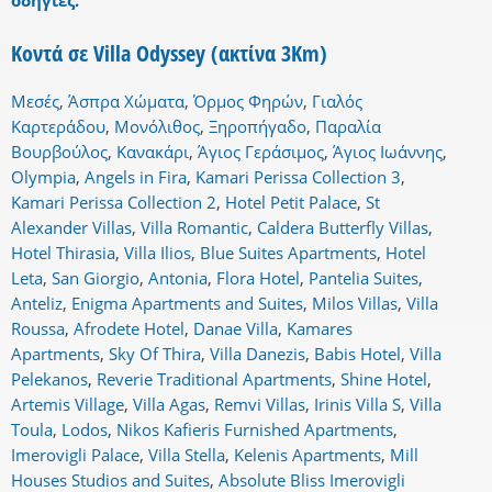
οδηγίες.
Κοντά σε Villa Odyssey (ακτίνα 3Km)
Μεσές
,
Άσπρα Χώματα
,
Όρμος Φηρών
,
Γιαλός
Καρτεράδου
,
Μονόλιθος
,
Ξηροπήγαδο
,
Παραλία
Βουρβούλος
,
Κανακάρι
,
Άγιος Γεράσιμος
,
Άγιος Ιωάννης
,
Olympia
,
Angels in Fira
,
Kamari Perissa Collection 3
,
Kamari Perissa Collection 2
,
Hotel Petit Palace
,
St
Alexander Villas
,
Villa Romantic
,
Caldera Butterfly Villas
,
Hotel Thirasia
,
Villa Ilios
,
Blue Suites Apartments
,
Hotel
Leta
,
San Giorgio
,
Antonia
,
Flora Hotel
,
Pantelia Suites
,
Anteliz
,
Enigma Apartments and Suites
,
Milos Villas
,
Villa
Roussa
,
Afrodete Hotel
,
Danae Villa
,
Kamares
Apartments
,
Sky Of Thira
,
Villa Danezis
,
Babis Hotel
,
Villa
Pelekanos
,
Reverie Traditional Apartments
,
Shine Hotel
,
Artemis Village
,
Villa Agas
,
Remvi Villas
,
Irinis Villa S
,
Villa
Toula
,
Lodos
,
Nikos Kafieris Furnished Apartments
,
Imerovigli Palace
,
Villa Stella
,
Kelenis Apartments
,
Mill
Houses Studios and Suites
,
Absolute Bliss Imerovigli