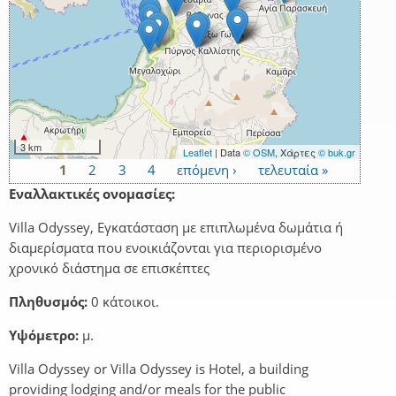
3 km
Leaflet
| Data
© OSM
, Χάρτες
© buk.gr
1
2
3
4
επόμενη ›
τελευταία »
Σελίδες
Εναλλακτικές ονομασίες:
Villa Odyssey, Εγκατάσταση με επιπλωμένα δωμάτια ή
διαμερίσματα που ενοικιάζονται για περιορισμένο
χρονικό διάστημα σε επισκέπτες
Πληθυσμός:
0 κάτοικοι.
Υψόμετρο:
μ.
Villa Odyssey or Villa Odyssey is Hotel, a building
providing lodging and/or meals for the public