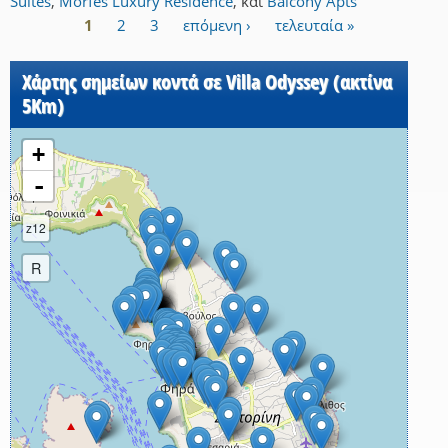
Suites
,
Morfes Luxury Residence
,
και
Balcony Apts
1
2
3
επόμενη ›
τελευταία »
Σελίδες
Χάρτης σημείων κοντά σε Villa Odyssey (ακτίνα
5Km)
+
-
z12
R