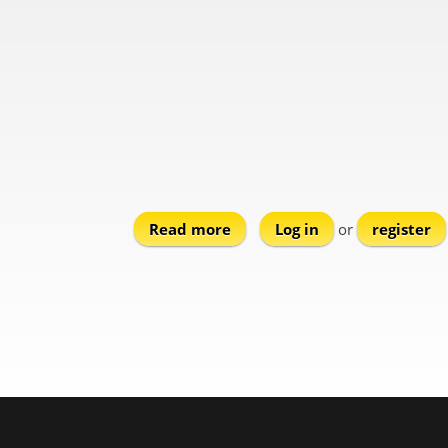
Read more
about Metalla
Log in
or
register