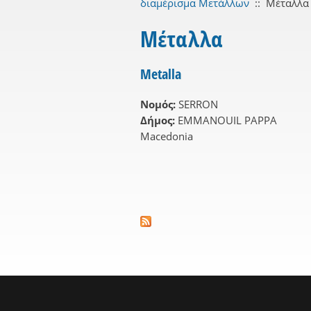
διαμέρισμα Μετάλλων
::
Μέταλλα
Μέταλλα
Metalla
Νομός:
SERRON
Δήμος:
EMMANOUIL PAPPA
Macedonia