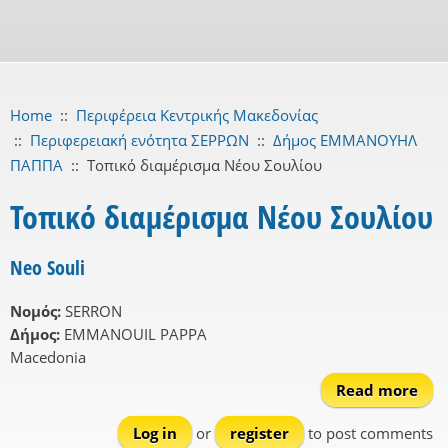
Home
::
Περιφέρεια Κεντρικής Μακεδονίας
::
Περιφερειακή ενότητα ΣΕΡΡΩΝ
::
Δήμος ΕΜΜΑΝΟΥΗΛ
ΠΑΠΠΑ
::
Τοπικό διαμέρισμα Νέου Σουλίου
Τοπικό διαμέρισμα Νέου Σουλίου
Neo Souli
Νομός:
SERRON
Δήμος:
EMMANOUIL PAPPA
Macedonia
Read more
abo
N
Log in
or
register
to post comments
So