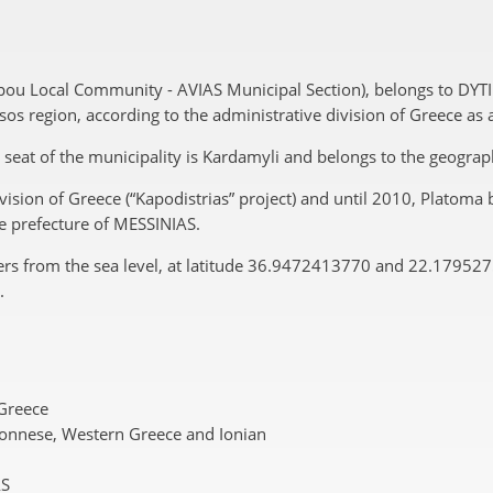
ou Local Community - AVIAS Municipal Section), belongs to DYT
os region, according to the administrative division of Greece as al
he seat of the municipality is Kardamyli and belongs to the geogra
vision of Greece (“Kapodistrias” project) and until 2010, Platoma
e prefecture of MESSINIAS.
ers from the sea level, at latitude 36.9472413770 and 22.17952
.
 Greece
onnese, Western Greece and Ionian
AS