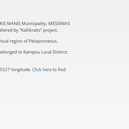
IKIS MANIS Municipality, MESSINIAS
tered by “Kallikratis” project.
phical region of Peloponnesus.
 belonged to Kampou Local District,
75527 longitude.
Click here
to find