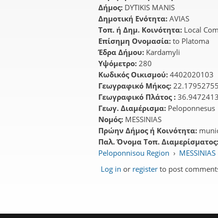
Δήμος:
DYTIKIS MANIS
Δημοτική Ενότητα:
AVIAS
Τοπ. ή Δημ. Κοινότητα:
Local Co
Επίσημη Ονομασία:
to Platoma
Έδρα Δήμου:
Kardamyli
Υψόμετρο:
280
Κωδικός Οικισμού:
4402020103
Γεωγραφικό Μήκος:
22.1795275
Γεωγραφικό Πλάτος :
36.947241
Γεωγ. Διαμέρισμα:
Peloponnesus
Νομός:
MESSINIAS
Πρώην Δήμος ή Κοινότητα:
munic
Παλ. Όνομα Τοπ. Διαμερίσματος
Peloponnisou Region
›
MESSINIAS 
Log in
or
register
to post comment