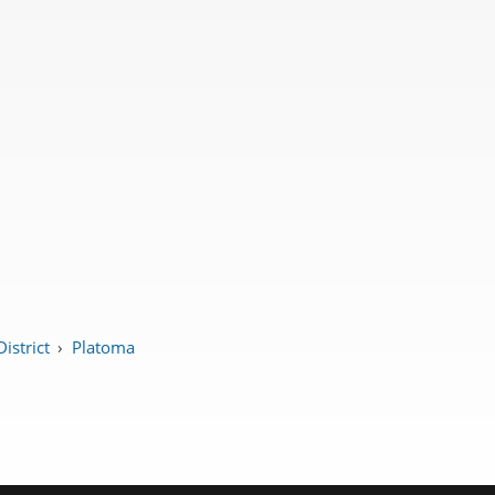
istrict
›
Platoma