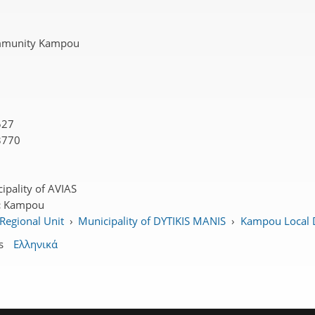
mmunity Kampou
527
3770
ipality of AVIAS
:
Kampou
Regional Unit
›
Municipality of DYTIKIS MANIS
›
Kampou Local D
s
Ελληνικά