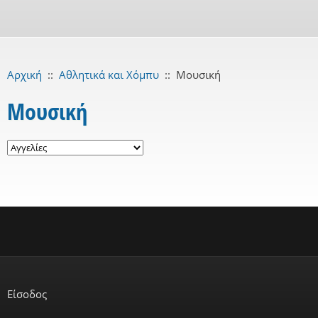
Αρχική
::
Αθλητικά και Χόμπυ
::
Μουσική
Μουσική
Είσοδος