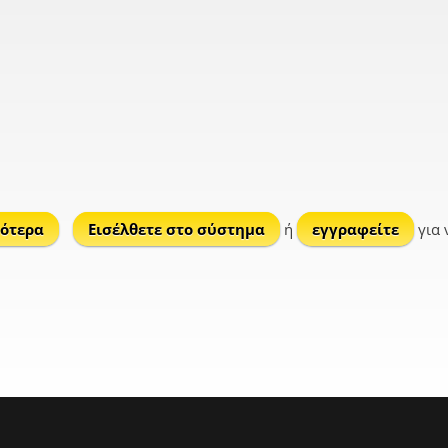
ότερα
για Καλλονή
Εισέλθετε στο σύστημα
ή
εγγραφείτε
για 