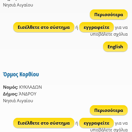
Νησιά Αιγαίου
Περισσότερα
Εισέλθετε στο σύστημα
ή
εγγραφείτε
για να
Μαρ
υποβάλετε σχόλια
English
Όρμος Κορθίου
Νομός:
ΚΥΚΛΑΔΩΝ
Δήμος:
ΆΝΔΡΟΥ
Νησιά Αιγαίου
Περισσότερα
Ό
Εισέλθετε στο σύστημα
ή
εγγραφείτε
για να
Κορ
υποβάλετε σχόλια