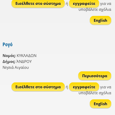
Εισέλθετε στο σύστημα
ή
εγγραφείτε
για να
υποβάλετε σχόλια
English
Ρογό
Νομός:
ΚΥΚΛΑΔΩΝ
Δήμος:
ΆΝΔΡΟΥ
Νησιά Αιγαίου
Περισσότερα
γι
Ρογ
Εισέλθετε στο σύστημα
ή
εγγραφείτε
για να
υποβάλετε σχόλια
English