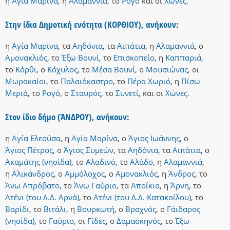
η
Αγία Μαρίνα
,
η
Αλαμαννιά
,
το
Ρογό
και
οι
Χώνες
.
Στην ίδια Δημοτική ενότητα (ΚΟΡΘΙΟΥ), ανήκουν:
η
Αγία Μαρίνα
,
τα
Αηδόνια
,
τα
Αϊπάτια
,
η
Αλαμαννιά
,
ο
Αμονακλιός
,
το
Έξω Βουνί
,
το
Επισκοπείο
,
η
Καππαριά
,
το
Κόρθι
,
ο
Κόχυλος
,
το
Μέσα Βουνί
,
ο
Μουσιώνας
,
οι
Μωρακαίοι
,
το
Παλαιόκαστρο
,
το
Πέρα Χωριό
,
η
Πίσω
Μεριά
,
το
Ρογό
,
ο
Σταυρός
,
το
Συνετί
,
και
οι
Χώνες
.
Στον ίδιο δήμο (ΆΝΔΡΟΥ), ανήκουν:
η
Αγία Ελεούσα
,
η
Αγία Μαρίνα
,
ο
Άγιος Ιωάννης
,
ο
Άγιος Πέτρος
,
ο
Άγιος Συμεών
,
τα
Αηδόνια
,
τα
Αϊπάτια
,
ο
Ακαμάτης (νησίδα)
,
το
Αλαδινό
,
το
Αλάδο
,
η
Αλαμαννιά
,
η
Αλικάνδρος
,
ο
Αμμόλοχος
,
ο
Αμονακλιός
,
η
Άνδρος
,
το
Άνω Απρόβατο
,
το
Άνω Γαύριο
,
τα
Αποίκια
,
η
Άρνη
,
το
Ατένι (του Δ.Δ. Αρνά)
,
το
Ατένι (του Δ.Δ. Κατακοίλου)
,
το
Βαρίδι
,
το
Βιτάλι
,
η
Βουρκωτή
,
ο
Βραχνός
,
ο
Γάιδαρος
(νησίδα)
,
το
Γαύριο
,
οι
Γίδες
,
ο
Δαμασκηνός
,
το
Έξω