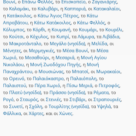
Βουνί
,
ο
Επάνω Φελλός
,
το
Επισκοπείο
,
ο
Ζαγανιάρης
,
το
Καλαμάκι
,
το
Καλυβάρι
,
η
Καππαριά
,
οι
Κατακαλαίοι
,
η
Κατάκοιλος
,
ο
Κάτω Άγιος Πέτρος
,
το
Κάτω
Απροβάτου
,
η
Κάτω Κατάκοιλος
,
ο
Κάτω Φελλός
,
ο
Κόλυμπος
,
το
Κόρθι
,
η
Κουμανή
,
το
Κουμάρι
,
το
Κουρέλι
,
το
Κούτσι
,
ο
Κόχυλος
,
το
Κυπρί
,
τα
Λάμυρα
,
τα
Λιβάδια
,
το
Μακροτάνταλο
,
το
Μεγάλο (νησίδα)
,
η
Μελίδα
,
οι
Μένητες
,
οι
Μερμηγκιές
,
το
Μέσα Βουνί
,
το
Μέσα
Χωριό
,
το
Μεσαθούρι
,
η
Μεσαριά
,
η
Μονή Αγίου
Νικολάου
,
η
Μονή Ζωοδόχου Πηγής
,
η
Μονή
Παναχράντου
,
ο
Μουσιώνας
,
το
Μπατσί
,
οι
Μωρακαίοι
,
το
Ορεινό
,
το
Παλαιόκαστρο
,
η
Παλαιόπολη
,
το
Παλαιστού
,
το
Πέρα Χωριό
,
η
Πίσω Μεριά
,
ο
Πιτροφός
,
το
Πλατύ (νησίδα)
,
το
Πράσσο (νησίδα)
,
τα
Ρέματα
,
το
Ρογό
,
ο
Σταυρός
,
οι
Στενιές
,
το
Στιβάρι
,
οι
Στραπουριές
,
το
Συνετί
,
η
Σχόλη
,
ο
Τουρλίτης (νησίδα)
,
τα
Υψηλά
,
τα
Φάλλικα
,
οι
Χάρτες
,
και
οι
Χώνες
.