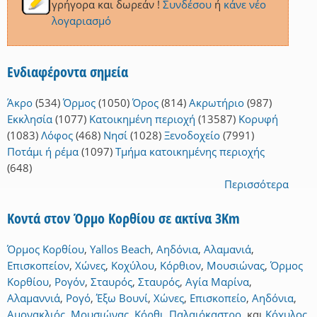
γρήγορα και δωρεάν !
Συνδέσου
ή
κάνε νέο
λογαριασμό
Ενδιαφέροντα σημεία
Άκρο
(534)
Όρμος
(1050)
Όρος
(814)
Ακρωτήριο
(987)
Εκκλησία
(1077)
Κατοικημένη περιοχή
(13587)
Κορυφή
(1083)
Λόφος
(468)
Νησί
(1028)
Ξενοδοχείο
(7991)
Ποτάμι ή ρέμα
(1097)
Τμήμα κατοικημένης περιοχής
(648)
Περισσότερα
Κοντά στον Όρμο Κορθίου σε ακτίνα 3Km
Όρμος Κορθίου
,
Yallos Beach
,
Αηδόνια
,
Αλαμανιά
,
Επισκοπείον
,
Χώνες
,
Κοχύλου
,
Κόρθιον
,
Μουσιώνας
,
Όρμος
Κορθίου
,
Ρογόν
,
Σταυρός
,
Σταυρός
,
Αγία Μαρίνα
,
Αλαμαννιά
,
Ρογό
,
Έξω Βουνί
,
Χώνες
,
Επισκοπείο
,
Αηδόνια
,
Αμονακλιός
,
Μουσιώνας
,
Κόρθι
,
Παλαιόκαστρο
,
και
Κόχυλος