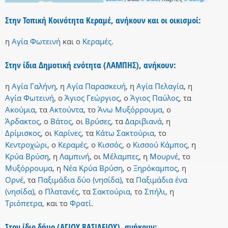
Στην Τοπική Κοινότητα Κεραμέ, ανήκουν και οι οικισμοί:
η
Αγία Φωτεινή
και
ο
Κεραμές
.
Στην ίδια Δημοτική ενότητα (ΛΑΜΠΗΣ), ανήκουν:
η
Αγία Γαλήνη
,
η
Αγία Παρασκευή
,
η
Αγία Πελαγία
,
η
Αγία Φωτεινή
,
ο
Άγιος Γεώργιος
,
ο
Άγιος Παύλος
,
τα
Ακούμια
,
τα
Ακτούντα
,
το
Άνω Μυξόρρουμα
,
ο
Άρδακτος
,
ο
Βάτος
,
οι
Βρύσες
,
τα
Δαριβιανά
,
η
Δρίμισκος
,
οι
Καρίνες
,
τα
Κάτω Σακτούρια
,
το
Κεντροχώρι
,
ο
Κεραμές
,
ο
Κισσός
,
ο
Κισσού Κάμπος
,
η
Κρύα Βρύση
,
η
Λαμπινή
,
οι
Μέλαμπες
,
η
Μουρνέ
,
το
Μυξόρρουμα
,
η
Νέα Κρύα Βρύση
,
ο
Ξηρόκαμπος
,
η
Ορνέ
,
τα
Παξιμάδια δύο (νησίδα)
,
τα
Παξιμάδια ένα
(νησίδα)
,
ο
Πλατανές
,
τα
Σακτούρια
,
το
Σπήλι
,
η
Τριόπετρα
,
και
το
Φρατί
.
Στον ίδιο δήμο (ΑΓΙΟΥ ΒΑΣΙΛΕΙΟΥ), ανήκουν: