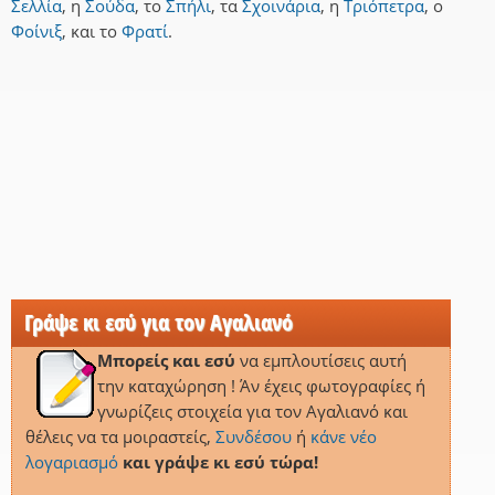
Σελλία
,
η
Σούδα
,
το
Σπήλι
,
τα
Σχοινάρια
,
η
Τριόπετρα
,
ο
Φοίνιξ
,
και
το
Φρατί
.
Γράψε κι εσύ για τον Αγαλιανό
Μπορείς και εσύ
να εμπλουτίσεις αυτή
την καταχώρηση ! Άν έχεις φωτογραφίες ή
γνωρίζεις στοιχεία για τον Αγαλιανό και
θέλεις να τα μοιραστείς,
Συνδέσου
ή
κάνε νέο
λογαριασμό
και γράψε κι εσύ τώρα!