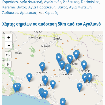
Esperides
,
Αγία Φωτεινή
,
Αγαλιανός
,
Άρδακτος
,
Dhrímiskos
,
Keramé
,
Βάτος
,
Αγία Παρασκευή
,
Βάτος
,
Αγία Φωτεινή
,
Άρδακτος
,
Δρίμισκος
,
και
Κεραμές
Χάρτης σημείων σε απόσταση 5Km από τον Αγαλιανό
+
-
z12
R