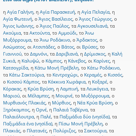
η
Αγία Γαλήνη
,
η
Αγία Παρασκευή
,
η
Αγία Πελαγία
,
η
Αγία Φωτεινή
,
ο
Άγιος Βασίλειος
,
ο
Άγιος Γεώργιος
,
ο
Άγιος Ιωάννης
,
ο
Άγιος Παύλος
,
τα
Αγκουσελιανά
,
τα
Ακούμια
,
τα
Ακτούντα
,
το
Αμμούδι
,
το
Άνω
Μυξόρρουμα
,
το
Άνω Ροδάκινο
,
ο
Άρδακτος
,
ο
Ασώματος
,
οι
Ατσιπάδες
,
ο
Βάτος
,
οι
Βρύσες
,
το
Γιαννιού
,
το
Δαμνόνι
,
τα
Δαριβιανά
,
η
Δρίμισκος
,
η
Καλή
Συκιά
,
η
Καλυψώ
,
ο
Κάμπος
,
η
Κάνεβος
,
οι
Καρίνες
,
η
Κατσογρίδα
,
η
Κάτω Μονή Πρέβελη
,
το
Κάτω Ροδάκινο
,
τα
Κάτω Σακτούρια
,
το
Κεντροχώρι
,
ο
Κεραμές
,
ο
Κισσός
,
ο
Κισσού Κάμπος
,
τα
Κόκκινα Χωράφια
,
η
Κοξαρέ
,
ο
Κόρακας
,
η
Κρύα Βρύση
,
η
Λαμπινή
,
τα
Λευκόγεια
,
το
Μαριού
,
οι
Μέλαμπες
,
η
Μουρνέ
,
το
Μυξόρρουμα
,
ο
Μυρθιανός Πλακιάς
,
η
Μύρθιος
,
η
Νέα Κρύα Βρύση
,
ο
Ξηρόκαμπος
,
η
Ορνέ
,
η
Παλαιά Ταβέρνα
,
τα
Παλαιόλουτρα
,
η
Παλέ
,
τα
Παξιμάδια δύο (νησίδα)
,
τα
Παξιμάδια ένα (νησίδα)
,
η
Πίσω Μονή Πρέβελη
,
ο
Πλακιάς
,
ο
Πλατανές
,
η
Πολύριζος
,
τα
Σακτούρια
,
τα