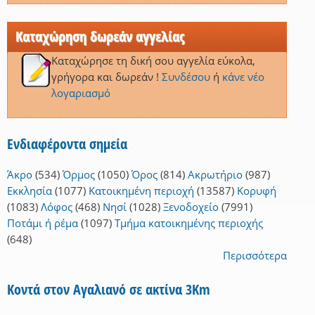
Καταχώρηση δωρεάν αγγελίας
Καταχώρησε τη δική σου αγγελία εύκολα,
γρήγορα και δωρεάν !
Συνδέσου
ή
κάνε νέο
λογαριασμό
Ενδιαφέροντα σημεία
Άκρο
(534)
Όρμος
(1050)
Όρος
(814)
Ακρωτήριο
(987)
Εκκλησία
(1077)
Κατοικημένη περιοχή
(13587)
Κορυφή
(1083)
Λόφος
(468)
Νησί
(1028)
Ξενοδοχείο
(7991)
Ποτάμι ή ρέμα
(1097)
Τμήμα κατοικημένης περιοχής
(648)
Περισσότερα
Κοντά στον Αγαλιανό σε ακτίνα 3Km