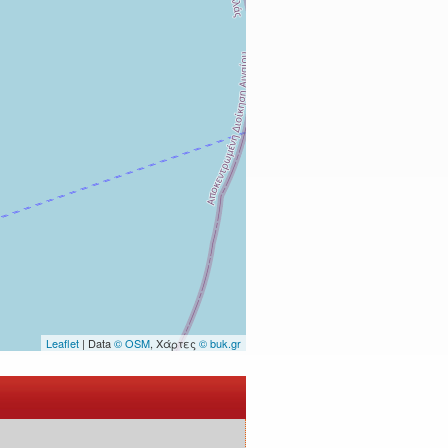
Leaflet
| Data
© OSM
, Χάρτες
© buk.gr