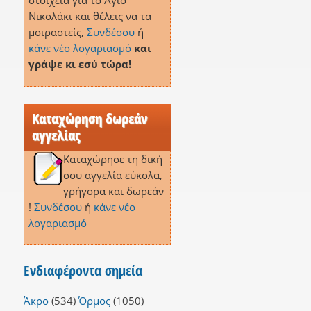
στοιχεία για το Άγιο
Νικολάκι και θέλεις να τα
μοιραστείς,
Συνδέσου
ή
κάνε νέο λογαριασμό
και
γράψε κι εσύ τώρα!
Καταχώρηση δωρεάν
αγγελίας
Καταχώρησε τη δική
σου αγγελία εύκολα,
γρήγορα και δωρεάν
!
Συνδέσου
ή
κάνε νέο
λογαριασμό
Ενδιαφέροντα σημεία
Άκρο
(534)
Όρμος
(1050)