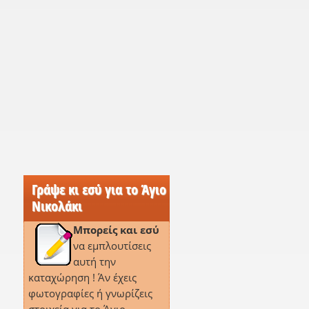
Γράψε κι εσύ για το Άγιο
Νικολάκι
Μπορείς και εσύ
να εμπλουτίσεις
αυτή την
καταχώρηση ! Άν έχεις
φωτογραφίες ή γνωρίζεις