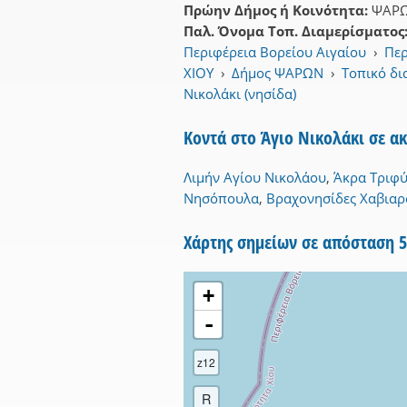
Πρώην Δήμος ή Κοινότητα:
ΨΑΡ
Παλ. Όνομα Τοπ. Διαμερίσματος
Περιφέρεια Βορείου Αιγαίου
›
Περ
ΧΙΟΥ
›
Δήμος ΨΑΡΩΝ
›
Τοπικό δ
Νικολάκι (νησίδα)
Κοντά στο Άγιο Νικολάκι σε α
Λιμήν Αγίου Νικολάου
,
Άκρα Τριφύ
Νησόπουλα
,
Βραχονησίδες Χαβιαρ
Χάρτης σημείων σε απόσταση 
+
-
z12
R