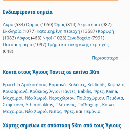
Ενδιαφέροντα σημεία
Άκρο
(534)
Όρμος
(1050)
Όρος
(814)
Ακρωτήριο
(987)
Εκκλησία
(1077)
Κατοικημένη περιοχή
(13587)
Κορυφή
(1083)
Λόφος
(468)
Νησί
(1028)
Ξενοδοχείο
(7991)
Ποτάμι ή ρέμα
(1097)
Τμήμα κατοικημένης περιοχής
(648)
Περισσότερα
Κοντά στους Άγιους Πάντες σε ακτίνα 3Km
Eparchía Apokorónou
,
Βαμιανές Χαλέπες
,
Kelaḯdhis
,
Κεφάλια
,
Κουσαριανά
,
Κούκκος
,
Άγιοι Πάντες
,
Babilís
,
Φρες
,
Káïna
,
Μαχαιροί
,
Νέο Χωριό
,
Νεροχώριον
,
Παϊδοχώριον
,
Πεμόνια
,
Στιφτιανά
,
Athimólakkos
,
Πλάτανος
,
Παϊδοχώρι
,
Κάινα
,
Μαχαιροί
,
Νέο Χωριό
,
Νίπος
,
Φρες
,
και
Πεμόνια
Χάρτης σημείων σε απόσταση 5Km από τους Άγιους