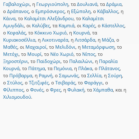
Γαβαλοχώρι
,
η
Γεωργιούπολη
,
τα
Δουλιανά
,
τα
Δράμια
,
ο
Δράπανος
,
ο
Εμπρόσνερος
,
η
Εξώπολη
,
ο
Κάβαλλος
,
η
Κάινα
,
το
Καλαμίτσι Αλεξάνδρου
,
το
Καλαμίτσι
Αμυγδάλι
,
οι
Καλύβες
,
τα
Καμπιά
,
οι
Καρές
,
ο
Κάστελλος
,
ο
Κεφαλάς
,
το
Κόκκινο Χωριό
,
η
Κουρνά
,
τα
Κυριακοσέλλια
,
η
Λικοτιναρέα
,
η
Λιτσάρδα
,
η
Μάζα
,
ο
Μαθές
,
οι
Μαχαιροί
,
το
Μελιδόνι
,
η
Μεταμόρφωση
,
το
Μετόχι
,
το
Μουρί
,
το
Νέο Χωριό
,
το
Νίπος
,
το
Ξηροστέρνι
,
το
Παϊδοχώρι
,
το
Παλαιλώνι
,
η
Παραλία
Κουρνά
,
το
Πάτημα
,
τα
Πεμόνια
,
η
Πλάκα
,
ο
Πλάτανος
,
το
Πρόβαρμα
,
η
Ραμνή
,
ο
Σαμωνάς
,
τα
Σελλία
,
η
Σούρη
,
ο
Στύλος
,
ο
Τζιτζιφές
,
ο
Τσιβαράς
,
το
Φαράγγι
,
ο
Φίλιππος
,
ο
Φονές
,
ο
Φρες
,
η
Φυλακή
,
τα
Χάμπαθα
,
και
η
Χιλιομουδού
.