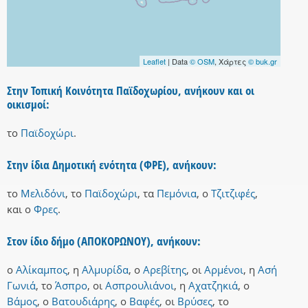
Leaflet
| Data
© OSM
, Χάρτες
© buk.gr
Στην Τοπική Κοινότητα Παϊδοχωρίου, ανήκουν και οι
οικισμοί:
το
Παϊδοχώρι
.
Στην ίδια Δημοτική ενότητα (ΦΡΕ), ανήκουν:
το
Μελιδόνι
,
το
Παϊδοχώρι
,
τα
Πεμόνια
,
ο
Τζιτζιφές
,
και
ο
Φρες
.
Στον ίδιο δήμο (ΑΠΟΚΟΡΩΝΟΥ), ανήκουν:
ο
Αλίκαμπος
,
η
Αλμυρίδα
,
ο
Αρεβίτης
,
οι
Αρμένοι
,
η
Ασή
Γωνιά
,
το
Άσπρο
,
οι
Ασπρουλιάνοι
,
η
Αχατζηκιά
,
ο
Βάμος
,
ο
Βατουδιάρης
,
ο
Βαφές
,
οι
Βρύσες
,
το