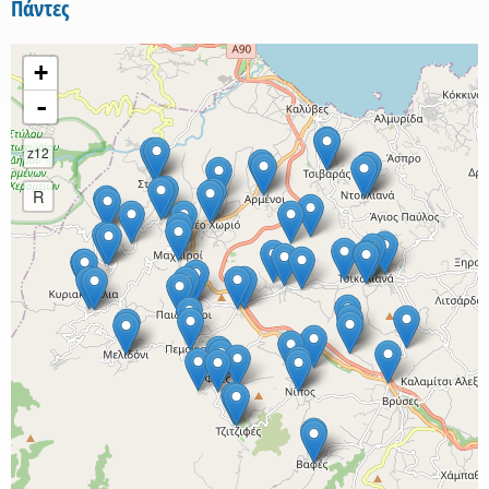
Πάντες
+
-
z12
R