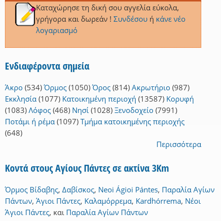
Καταχώρησε τη δική σου αγγελία εύκολα,
γρήγορα και δωρεάν !
Συνδέσου
ή
κάνε νέο
λογαριασμό
Ενδιαφέροντα σημεία
Άκρο
(534)
Όρμος
(1050)
Όρος
(814)
Ακρωτήριο
(987)
Εκκλησία
(1077)
Κατοικημένη περιοχή
(13587)
Κορυφή
(1083)
Λόφος
(468)
Νησί
(1028)
Ξενοδοχείο
(7991)
Ποτάμι ή ρέμα
(1097)
Τμήμα κατοικημένης περιοχής
(648)
Περισσότερα
Κοντά στους Αγίους Πάντες σε ακτίνα 3Km
Όρμος Βίδαβης
,
Δαβίσκος
,
Neoi Ágioi Pántes
,
Παραλία Αγίων
Πάντων
,
Άγιοι Πάντες
,
Καλαμόρρεμα
,
Kardhórrema
,
Νέοι
Άγιοι Πάντες
,
και
Παραλία Αγίων Πάντων