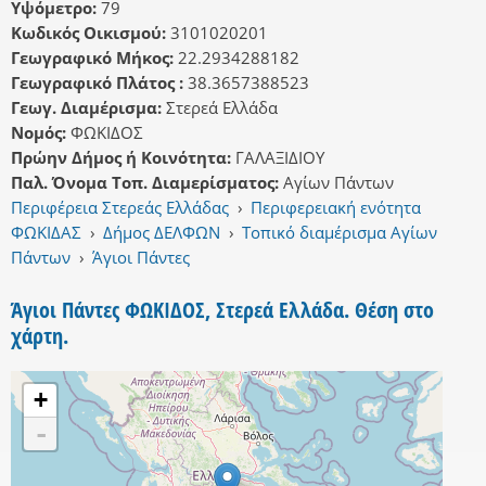
Υψόμετρο:
79
Κωδικός Οικισμού:
3101020201
Γεωγραφικό Μήκος:
22.2934288182
Γεωγραφικό Πλάτος :
38.3657388523
Γεωγ. Διαμέρισμα:
Στερεά Ελλάδα
Νομός:
ΦΩΚΙΔΟΣ
Πρώην Δήμος ή Κοινότητα:
ΓΑΛΑΞΙΔΙΟΥ
Παλ. Όνομα Τοπ. Διαμερίσματος:
Αγίων Πάντων
Περιφέρεια Στερεάς Ελλάδας
›
Περιφερειακή ενότητα
ΦΩΚΙΔΑΣ
›
Δήμος ΔΕΛΦΩΝ
›
Τοπικό διαμέρισμα Αγίων
Πάντων
›
Άγιοι Πάντες
Άγιοι Πάντες ΦΩΚΙΔΟΣ, Στερεά Ελλάδα. Θέση στο
χάρτη.
+
-