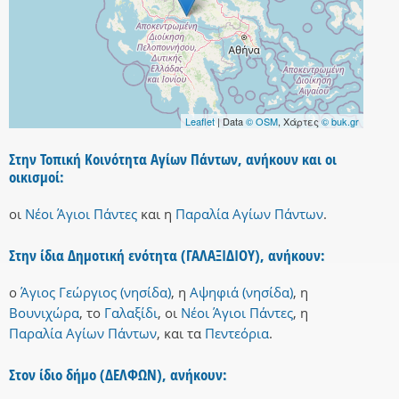
Leaflet
| Data
© OSM
, Χάρτες
© buk.gr
Στην Τοπική Κοινότητα Αγίων Πάντων, ανήκουν και οι
οικισμοί:
οι
Νέοι Άγιοι Πάντες
και
η
Παραλία Αγίων Πάντων
.
Στην ίδια Δημοτική ενότητα (ΓΑΛΑΞΙΔΙΟΥ), ανήκουν:
ο
Άγιος Γεώργιος (νησίδα)
,
η
Αψηφιά (νησίδα)
,
η
Βουνιχώρα
,
το
Γαλαξίδι
,
οι
Νέοι Άγιοι Πάντες
,
η
Παραλία Αγίων Πάντων
,
και
τα
Πεντεόρια
.
Στον ίδιο δήμο (ΔΕΛΦΩΝ), ανήκουν: