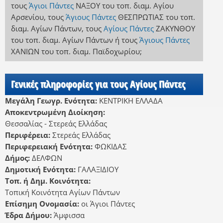
τους
Άγιοι Πάντες
ΝΑΞΟΥ
του τοπ. διαμ. Αγίου
Αρσενίου
,
τους
Άγιους Πάντες
ΘΕΣΠΡΩΤΙΑΣ
του τοπ.
διαμ. Αγίων Πάντων
,
τους
Αγίους Πάντες
ΖΑΚΥΝΘΟΥ
του τοπ. διαμ. Αγίων Πάντων
ή
τους
Άγιους Πάντες
ΧΑΝΙΩΝ
του τοπ. διαμ. Παϊδοχωρίου
;
Γενικές πληροφορίες για τους Αγίους Πάντες
Μεγάλη Γεωγρ. Ενότητα:
ΚΕΝΤΡΙΚΗ ΕΛΛΑΔΑ
Αποκεντρωμένη Διοίκηση:
Θεσσαλίας - Στερεάς Ελλάδας
Περιφέρεια:
Στερεάς Ελλάδας
Περιφερειακή Ενότητα:
ΦΩΚΙΔΑΣ
Δήμος:
ΔΕΛΦΩΝ
Δημοτική Ενότητα:
ΓΑΛΑΞΙΔΙΟΥ
Τοπ. ή Δημ. Κοινότητα:
Τοπική Κοινότητα Αγίων Πάντων
Επίσημη Ονομασία:
οι Άγιοι Πάντες
Έδρα Δήμου:
Άμφισσα