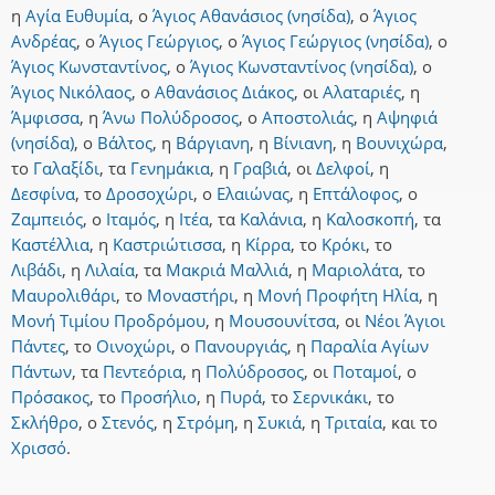
η
Αγία Ευθυμία
,
ο
Άγιος Αθανάσιος (νησίδα)
,
ο
Άγιος
Ανδρέας
,
ο
Άγιος Γεώργιος
,
ο
Άγιος Γεώργιος (νησίδα)
,
ο
Άγιος Κωνσταντίνος
,
ο
Άγιος Κωνσταντίνος (νησίδα)
,
ο
Άγιος Νικόλαος
,
ο
Αθανάσιος Διάκος
,
οι
Αλαταριές
,
η
Άμφισσα
,
η
Άνω Πολύδροσος
,
ο
Αποστολιάς
,
η
Αψηφιά
(νησίδα)
,
ο
Βάλτος
,
η
Βάργιανη
,
η
Βίνιανη
,
η
Βουνιχώρα
,
το
Γαλαξίδι
,
τα
Γενημάκια
,
η
Γραβιά
,
οι
Δελφοί
,
η
Δεσφίνα
,
το
Δροσοχώρι
,
ο
Ελαιώνας
,
η
Επτάλοφος
,
ο
Ζαμπειός
,
ο
Ιταμός
,
η
Ιτέα
,
τα
Καλάνια
,
η
Καλοσκοπή
,
τα
Καστέλλια
,
η
Καστριώτισσα
,
η
Κίρρα
,
το
Κρόκι
,
το
Λιβάδι
,
η
Λιλαία
,
τα
Μακριά Μαλλιά
,
η
Μαριολάτα
,
το
Μαυρολιθάρι
,
το
Μοναστήρι
,
η
Μονή Προφήτη Ηλία
,
η
Μονή Τιμίου Προδρόμου
,
η
Μουσουνίτσα
,
οι
Νέοι Άγιοι
Πάντες
,
το
Οινοχώρι
,
ο
Πανουργιάς
,
η
Παραλία Αγίων
Πάντων
,
τα
Πεντεόρια
,
η
Πολύδροσος
,
οι
Ποταμοί
,
ο
Πρόσακος
,
το
Προσήλιο
,
η
Πυρά
,
το
Σερνικάκι
,
το
Σκλήθρο
,
ο
Στενός
,
η
Στρόμη
,
η
Συκιά
,
η
Τριταία
,
και
το
Χρισσό
.