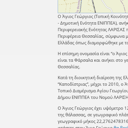
Ο Άγιος Γεώργιος (Τοπική Κοινότ
- Δημοτική Ενότητα ΕΝΙΠΠΕΑ), αν
Περιφερειακής Ενότητας ΛΑΡΙΣΑΣ 
Περιφέρεια Θεσσαλίας, σύμφωνα με
Ελλάδας όπως διαμορφώθηκε με το
Η επίσημη ονομασία είναι “ο Άγιος
είναι τα Φάρσαλα και ανήκει στο 
Θεσσαλίας.
Κατά τη διοικητική διαίρεση της Ε
“Καποδίστριας”, μέχρι το 2010, ο 
Τοπικό Διαμέρισμα Αγίου Γεωργί
Δήμου ΕΝΙΠΠΕΑ του Νομού ΛΑΡΙΣΗ
Ο Άγιος Γεώργιος έχει υψόμετρο 1
της θάλασσας, σε γεωγραφικό πλά
γεωγραφικό μήκος 22,2762478316.
φτάσετε στον Άγιο Γεώργιο
θα βρε