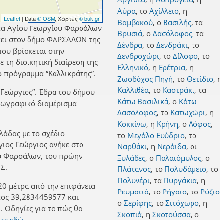
Αύρα
,
το
Αχίλλειο
,
η
Leaflet
| Data
© OSM
, Χάρτες
© buk.gr
Βαμβακού
,
ο
Βασιλής
,
τα
ητα Αγίου Γεωργίου Φαρσάλων
Βρυσιά
,
ο
Δασόλοφος
,
τα
ήκει στον δήμο ΦΑΡΣΑΛΩΝ της
Δένδρα
,
το
Δενδράκι
,
το
που βρίσκεται στην
Δενδροχώρι
,
το
Δίλοφο
,
το
 τη διοικητική διαίρεση της
Ελληνικό
,
η
Ερέτρια
,
η
 πρόγραμμα “Καλλικράτης”.
Ζωοδόχος Πηγή
,
το
Θετίδιο
,
Καλλιθέα
,
το
Καστράκι
,
τα
 Γεώργιος”. Έδρα του δήμου
Κάτω Βασιλικά
,
ο
Κάτω
γεωγραφικό διαμέρισμα
Δασόλοφος
,
το
Κατωχώρι
,
η
Κοκκίνω
,
η
Κρήνη
,
ο
Λόφος
,
λλάδας με το σχέδιο
το
Μεγάλο Ευύδριο
,
το
Άγιος Γεώργιος ανήκε στο
Ναρθάκι
,
η
Νεράιδα
,
οι
ου Φαρσάλων, του πρώην
Ξυλάδες
,
ο
Παλαιόμυλος
,
ο
Σ.
Πλάτανος
,
το
Πολυδάμειο
,
το
Πολυνέρι
,
τα
Πυργάκια
,
η
20 μέτρα από την επιφάνεια
Ρευματιά
,
το
Ρήγαιο
,
το
Ρύζιο
τος 39,2834459577 και
ο
Σερίφης
,
το
Σιτόχωρο
,
η
 Οδηγίες για το πώς θα
Σκοπιά
,
η
Σκοτούσσα
,
ο
ίτε εδώ.