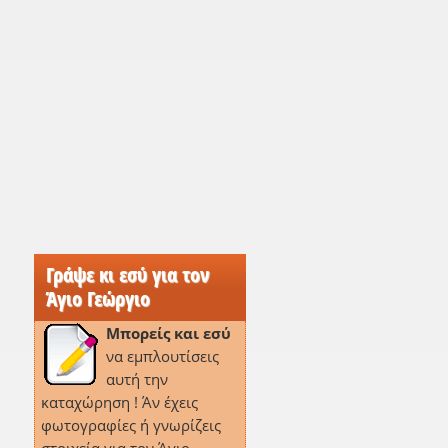
Γράψε κι εσύ για τον
Άγιο Γεώργιο
Μπορείς και εσύ
να εμπλουτίσεις
αυτή την
καταχώρηση ! Άν έχεις
φωτογραφίες ή γνωρίζεις