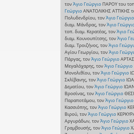
τον
Άγιο Γεώργιο
ΠΑΡΟΥ
του τοπ
Γεώργιο
ΑΝΑΤΟΛΙΚΗΣ ΑΤΤΙΚΗΣ
τ
Πολυδενδρίου
,
τον
Άγιο Γεώργιο
διαμ. Μάνδρας
,
τον
Άγιο Γεώργι
τοπ. διαμ. Κερατέας
,
τον
Άγιο Γε
διαμ. Κουνουπίτσης
,
τον
Άγιο Γε
διαμ. Τροιζήνος
,
τον
Άγιο Γεώργ
Αγίου Γεωργίου
,
τον
Άγιο Γεώργ
Πάργας
,
τον
Άγιο Γεώργιο
ΑΡΤΑ
Μεγαλόχαρης
,
τον
Άγιο Γεώργιο
Μονολιθίου
,
τον
Άγιο Γεώργιο
Ι
Σκλίβανης
,
τον
Άγιο Γεώργιο
ΙΩ
Δεματίου
,
τον
Άγιο Γεώργιο
ΙΩΑ
Βροσίνας
,
τον
Άγιο Γεώργιο
ΘΕΣ
Παραποτάμου
,
τον
Άγιο Γεώργιο
Κασσιόπης
,
τον
Άγιο Γεώργιο
ΚΕ
Βιρού
,
τον
Άγιο Γεώργιο
ΚΕΡΚΥΡ
Αργυράδων
,
τον
Άγιο Γεώργιο
Χ
Γραμβουσής
,
τον
Άγιο Γεώργιο
Χ