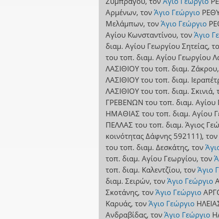
Ζυμπραγού
,
τον
Άγιο Γεώργιο
Ρ
Αρμένων
,
τον
Άγιο Γεώργιο
ΡΕΘ
Μελάμπων
,
τον
Άγιο Γεώργιο
ΡΕ
Αγίου Κωνσταντίνου
,
τον
Άγιο Γ
διαμ. Αγίου Γεωργίου Σητείας
,
τ
του τοπ. διαμ. Αγίου Γεωργίου Λ
ΛΑΣΙΘΙΟΥ
του τοπ. διαμ. Ζάκρου
ΛΑΣΙΘΙΟΥ
του τοπ. διαμ. Ιεραπέτ
ΛΑΣΙΘΙΟΥ
του τοπ. διαμ. Σκινιά
,
ΓΡΕΒΕΝΩΝ
του τοπ. διαμ. Αγίου
ΗΜΑΘΙΑΣ
του τοπ. διαμ. Αγίου 
ΠΕΛΛΑΣ
του τοπ. διαμ. Άγιος Γε
κοινότητας Δάφνης 592111)
,
τον
του τοπ. διαμ. Δεσκάτης
,
τον
Άγι
τοπ. διαμ. Αγίου Γεωργίου
,
τον
Ά
τοπ. διαμ. Καλεντζίου
,
τον
Άγιο 
διαμ. Σειρών
,
τον
Άγιο Γεώργιο
Σκοτάνης
,
τον
Άγιο Γεώργιο
ΑΡΓ
Καρυάς
,
τον
Άγιο Γεώργιο
ΗΛΕΙΑ
Ανδραβίδας
,
τον
Άγιο Γεώργιο
Η