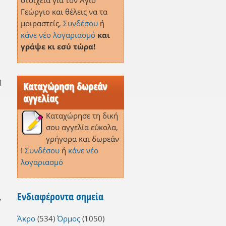
στοιχεία για τον Άγιο
Γεώργιο και θέλεις να τα
μοιραστείς,
Συνδέσου
ή
κάνε νέο λογαριασμό
και
γράψε κι εσύ τώρα!
η
Καταχώρηση δωρεάν
αγγελίας
Καταχώρησε τη δική
σου αγγελία εύκολα,
γρήγορα και δωρεάν
!
Συνδέσου
ή
κάνε νέο
λογαριασμό
Ενδιαφέροντα σημεία
,
Άκρο
(534)
Όρμος
(1050)