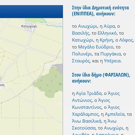
Στην ίδια Δημοτική ενότητα
(ΕΝΙΠΠΕΑ), ανήκουν:
το
Ανωχώρι
,
η
Αύρα
,
ο
Βασιλής
,
το
Ελληνικό
,
το
Κατωχώρι
,
η
Κρήνη
,
ο
Λόφος
,
το
Μεγάλο Ευύδριο
,
το
Πολυνέρι
,
τα
Πυργάκια
,
ο
Σταυρός
,
και
η
Υπέρεια
.
Στον ίδιο δήμο (ΦΑΡΣΑΛΩΝ),
ανήκουν:
η
Αγία Τριάδα
,
ο
Άγιος
Αντώνιος
,
ο
Άγιος
Κωνσταντίνος
,
ο
Άγιος
Χαράλαμπος
,
η
Αμπελεία
,
τα
Άνω Βασιλικά
,
η
Άνω
Σκοτούσσα
,
το
Ανωχώρι
,
η
Αργιθέα
,
η
Ασπρόγεια
,
η