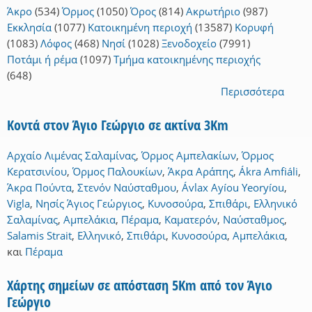
Άκρο
(534)
Όρμος
(1050)
Όρος
(814)
Ακρωτήριο
(987)
Εκκλησία
(1077)
Κατοικημένη περιοχή
(13587)
Κορυφή
(1083)
Λόφος
(468)
Νησί
(1028)
Ξενοδοχείο
(7991)
Ποτάμι ή ρέμα
(1097)
Τμήμα κατοικημένης περιοχής
(648)
Περισσότερα
Κοντά στον Άγιο Γεώργιο σε ακτίνα 3Km
Αρχαίο Λιμένας Σαλαμίνας
,
Όρμος Αμπελακίων
,
Όρμος
Κερατσινίου
,
Όρμος Παλουκίων
,
Άκρα Αράπης
,
Ákra Amfiáli
,
Άκρα Πούντα
,
Στενόν Ναύσταθμου
,
Ávlax Ayíou Yeoryíou
,
Vigla
,
Νησίς Άγιος Γεώργιος
,
Κυνοσούρα
,
Σπιθάρι
,
Ελληνικό
Σαλαμίνας
,
Αμπελάκια
,
Πέραμα
,
Καματερόν
,
Ναύσταθμος
,
Salamis Strait
,
Ελληνικό
,
Σπιθάρι
,
Κυνοσούρα
,
Αμπελάκια
,
και
Πέραμα
Χάρτης σημείων σε απόσταση 5Km από τον Άγιο
Γεώργιο