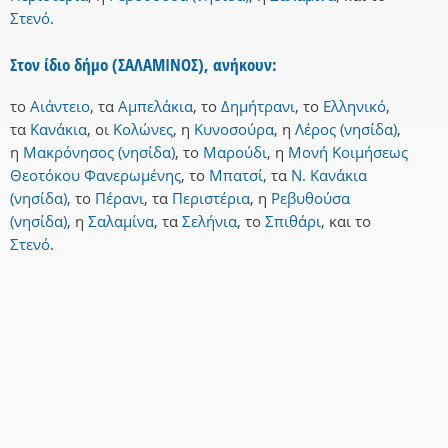
Στενό
.
Στον ίδιο δήμο (ΣΑΛΑΜΙΝΟΣ), ανήκουν:
το
Αιάντειο
,
τα
Αμπελάκια
,
το
Δημήτρανι
,
το
Ελληνικό
,
τα
Κανάκια
,
οι
Κολώνες
,
η
Κυνοσούρα
,
η
Λέρος (νησίδα)
,
η
Μακρόνησος (νησίδα)
,
το
Μαρούδι
,
η
Μονή Κοιμήσεως
Θεοτόκου Φανερωμένης
,
το
Μπατσί
,
τα
Ν. Κανάκια
(νησίδα)
,
το
Πέρανι
,
τα
Περιστέρια
,
η
Ρεβυθούσα
(νησίδα)
,
η
Σαλαμίνα
,
τα
Σελήνια
,
το
Σπιθάρι
,
και
το
Στενό
.