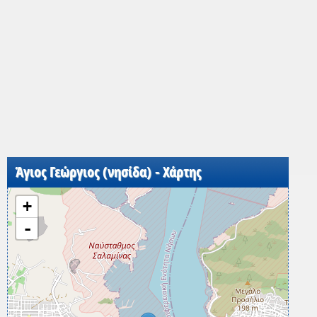
Άγιος Γεώργιος (νησίδα) - Χάρτης
+
-