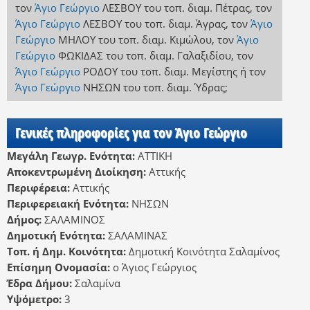
τον
Άγιο Γεώργιο
ΛΕΣΒΟΥ
του τοπ. διαμ. Πέτρας
,
τον
Άγιο Γεώργιο
ΛΕΣΒΟΥ
του τοπ. διαμ. Άγρας
,
τον
Άγιο
Γεώργιο
ΜΗΛΟΥ
του τοπ. διαμ. Κιμώλου
,
τον
Άγιο
Γεώργιο
ΦΩΚΙΔΑΣ
του τοπ. διαμ. Γαλαξιδίου
,
τον
Άγιο Γεώργιο
ΡΟΔΟΥ
του τοπ. διαμ. Μεγίστης
ή
τον
Άγιο Γεώργιο
ΝΗΣΩΝ
του τοπ. διαμ. Ύδρας
;
Γενικές πληροφορίες για τον Άγιο Γεώργιο
Μεγάλη Γεωγρ. Ενότητα:
ΑΤΤΙΚΗ
Αποκεντρωμένη Διοίκηση:
Αττικής
Περιφέρεια:
Αττικής
Περιφερειακή Ενότητα:
ΝΗΣΩΝ
Δήμος:
ΣΑΛΑΜΙΝΟΣ
Δημοτική Ενότητα:
ΣΑΛΑΜΙΝΑΣ
Τοπ. ή Δημ. Κοινότητα:
Δημοτική Κοινότητα Σαλαμίνος
Επίσημη Ονομασία:
ο Άγιος Γεώργιος
Έδρα Δήμου:
Σαλαμίνα
Υψόμετρο:
3