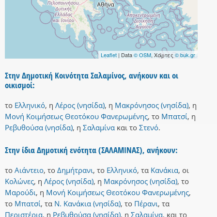
Leaflet
| Data
© OSM
, Χάρτες
© buk.gr
Στην Δημοτική Κοινότητα Σαλαμίνος, ανήκουν και οι
οικισμοί:
το
Ελληνικό
,
η
Λέρος (νησίδα)
,
η
Μακρόνησος (νησίδα)
,
η
Μονή Κοιμήσεως Θεοτόκου Φανερωμένης
,
το
Μπατσί
,
η
Ρεβυθούσα (νησίδα)
,
η
Σαλαμίνα
και
το
Στενό
.
Στην ίδια Δημοτική ενότητα (ΣΑΛΑΜΙΝΑΣ), ανήκουν:
το
Αιάντειο
,
το
Δημήτρανι
,
το
Ελληνικό
,
τα
Κανάκια
,
οι
Κολώνες
,
η
Λέρος (νησίδα)
,
η
Μακρόνησος (νησίδα)
,
το
Μαρούδι
,
η
Μονή Κοιμήσεως Θεοτόκου Φανερωμένης
,
το
Μπατσί
,
τα
Ν. Κανάκια (νησίδα)
,
το
Πέρανι
,
τα
Περιστέρια
,
η
Ρεβυθούσα (νησίδα)
,
η
Σαλαμίνα
,
και
το