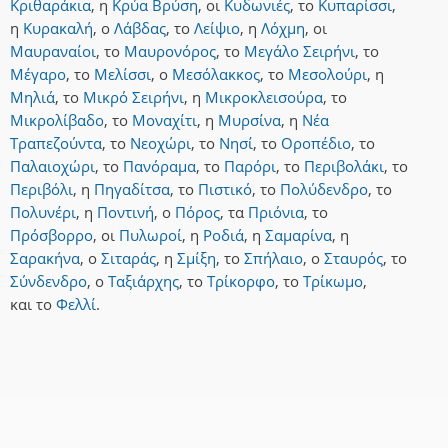
Κριθαράκια
,
η
Κρύα Βρύση
,
οι
Κυδωνιές
,
το
Κυπαρίσσι
,
η
Κυρακαλή
,
ο
Λάβδας
,
το
Λείψιο
,
η
Λόχμη
,
οι
Μαυραναίοι
,
το
Μαυρονόρος
,
το
Μεγάλο Σειρήνι
,
το
Μέγαρο
,
το
Μελίσσι
,
ο
Μεσόλακκος
,
το
Μεσολούρι
,
η
Μηλιά
,
το
Μικρό Σειρήνι
,
η
Μικροκλεισούρα
,
το
Μικρολίβαδο
,
το
Μοναχίτι
,
η
Μυρσίνα
,
η
Νέα
Τραπεζούντα
,
το
Νεοχώρι
,
το
Νησί
,
το
Οροπέδιο
,
το
Παλαιοχώρι
,
το
Πανόραμα
,
το
Παρόρι
,
το
Περιβολάκι
,
το
Περιβόλι
,
η
Πηγαδίτσα
,
το
Πιστικό
,
το
Πολύδενδρο
,
το
Πολυνέρι
,
η
Ποντινή
,
ο
Πόρος
,
τα
Πριόνια
,
το
Πρόσβορρο
,
οι
Πυλωροί
,
η
Ροδιά
,
η
Σαμαρίνα
,
η
Σαρακήνα
,
ο
Σιταράς
,
η
Σμίξη
,
το
Σπήλαιο
,
ο
Σταυρός
,
το
Σύνδενδρο
,
ο
Ταξιάρχης
,
το
Τρίκορφο
,
το
Τρίκωμο
,
και
το
Φελλί
.