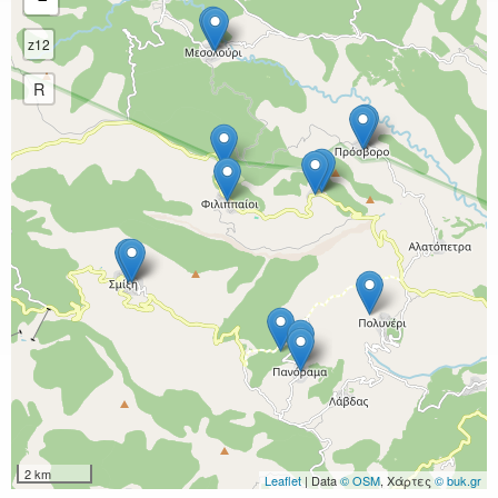
z12
R
2 km
Leaflet
| Data
© OSM
, Χάρτες
© buk.gr