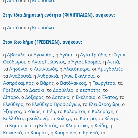
η
Αετιά
και
η
Κουρούνα
.
Στην ίδια Δημοτική ενότητα (ΦΙΛΙΠΠΑΙΩΝ), ανήκουν:
η
Αετιά
και
η
Κουρούνα
.
Στον ίδιο δήμο (ΓΡΕΒΕΝΩΝ), ανήκουν:
η
Αβδέλλα
,
οι
Αγαλαίοι
,
η
Αγάπη
,
η
Αγία Τριάδα
,
οι
Άγιοι
Θεόδωροι
,
ο
Άγιος Γεώργιος
,
ο
Άγιος Κοσμάς
,
η
Αετιά
,
τα
Αηδόνια
,
ο
Αιμιλιανός
,
η
Αλατόπετρα
,
οι
Αμυγδαλιές
,
τα
Αναβρυτά
,
η
Ανθρακιά
,
η
Άνω Εκκλησία
,
ο
Ασπρόκαμπος
,
ο
Βάρης
,
ο
Βατόλακκος
,
η
Γεωργίτσα
,
τα
Γρεβενά
,
το
Δασάκι
,
το
Δασύλλιο
,
ο
Δεσπότης
,
το
Δίπορο
,
ο
Δοξαράς
,
το
Δοτσικό
,
η
Εκκλησία
,
ο
Έλατος
,
το
Ελεύθερο
,
το
Ελεύθερο Προσφύγων
,
το
Ελευθεροχώρι
,
ο
Έξαρχος
,
ο
Ζάκας
,
η
Ιτέα
,
το
Καλαμίτσι
,
η
Καληράχη
,
η
Καλλιθέα
,
η
Καλλονή
,
το
Καλόχι
,
το
Κάστρο
,
το
Κέντρο
,
το
Κηπουρείο
,
η
Κιβωτός
,
το
Κληματάκι
,
η
Κνίδη
,
η
Κοκκινιά
,
το
Κοσμάτι
,
η
Κουρούνα
,
η
Κρανιά
,
τα