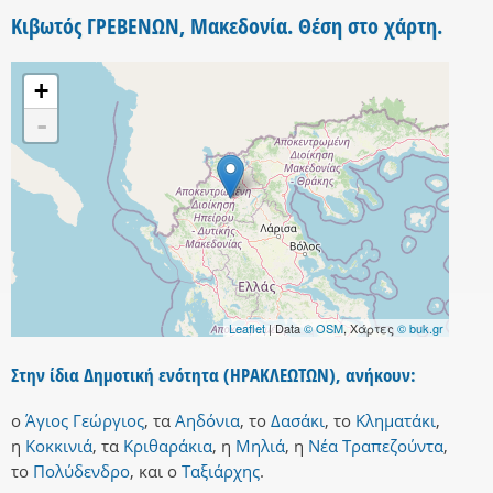
Κιβωτός ΓΡΕΒΕΝΩΝ, Μακεδονία. Θέση στο χάρτη.
+
-
Leaflet
| Data
© OSM
, Χάρτες
© buk.gr
Στην ίδια Δημοτική ενότητα (ΗΡΑΚΛΕΩΤΩΝ), ανήκουν:
ο
Άγιος Γεώργιος
,
τα
Αηδόνια
,
το
Δασάκι
,
το
Κληματάκι
,
η
Κοκκινιά
,
τα
Κριθαράκια
,
η
Μηλιά
,
η
Νέα Τραπεζούντα
,
το
Πολύδενδρο
,
και
ο
Ταξιάρχης
.