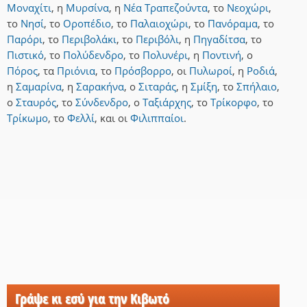
Μοναχίτι
,
η
Μυρσίνα
,
η
Νέα Τραπεζούντα
,
το
Νεοχώρι
,
το
Νησί
,
το
Οροπέδιο
,
το
Παλαιοχώρι
,
το
Πανόραμα
,
το
Παρόρι
,
το
Περιβολάκι
,
το
Περιβόλι
,
η
Πηγαδίτσα
,
το
Πιστικό
,
το
Πολύδενδρο
,
το
Πολυνέρι
,
η
Ποντινή
,
ο
Πόρος
,
τα
Πριόνια
,
το
Πρόσβορρο
,
οι
Πυλωροί
,
η
Ροδιά
,
η
Σαμαρίνα
,
η
Σαρακήνα
,
ο
Σιταράς
,
η
Σμίξη
,
το
Σπήλαιο
,
ο
Σταυρός
,
το
Σύνδενδρο
,
ο
Ταξιάρχης
,
το
Τρίκορφο
,
το
Τρίκωμο
,
το
Φελλί
,
και
οι
Φιλιππαίοι
.
Γράψε κι εσύ για την Κιβωτό