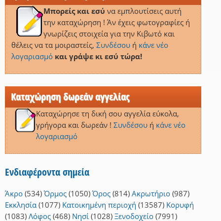
Μπορείς και εσύ
να εμπλουτίσεις αυτή
την καταχώρηση ! Άν έχεις φωτογραφίες ή
γνωρίζεις στοιχεία για την Κιβωτό και
θέλεις να τα μοιραστείς,
Συνδέσου
ή
κάνε νέο
λογαριασμό
και γράψε κι εσύ τώρα!
Καταχώρηση δωρεάν αγγελίας
Καταχώρησε τη δική σου αγγελία εύκολα,
γρήγορα και δωρεάν !
Συνδέσου
ή
κάνε νέο
λογαριασμό
Ενδιαφέροντα σημεία
Άκρο
(534)
Όρμος
(1050)
Όρος
(814)
Ακρωτήριο
(987)
Εκκλησία
(1077)
Κατοικημένη περιοχή
(13587)
Κορυφή
(1083)
Λόφος
(468)
Νησί
(1028)
Ξενοδοχείο
(7991)