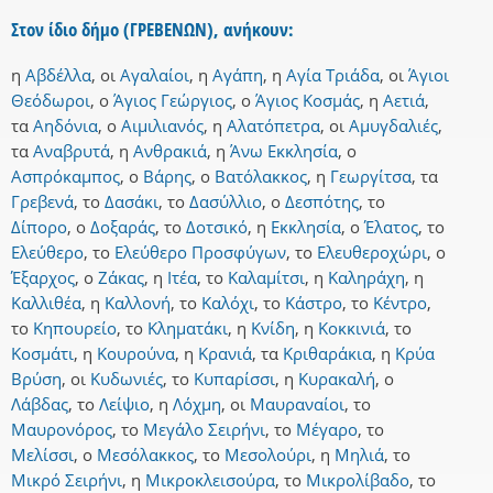
Στον ίδιο δήμο (ΓΡΕΒΕΝΩΝ), ανήκουν:
η
Αβδέλλα
,
οι
Αγαλαίοι
,
η
Αγάπη
,
η
Αγία Τριάδα
,
οι
Άγιοι
Θεόδωροι
,
ο
Άγιος Γεώργιος
,
ο
Άγιος Κοσμάς
,
η
Αετιά
,
τα
Αηδόνια
,
ο
Αιμιλιανός
,
η
Αλατόπετρα
,
οι
Αμυγδαλιές
,
τα
Αναβρυτά
,
η
Ανθρακιά
,
η
Άνω Εκκλησία
,
ο
Ασπρόκαμπος
,
ο
Βάρης
,
ο
Βατόλακκος
,
η
Γεωργίτσα
,
τα
Γρεβενά
,
το
Δασάκι
,
το
Δασύλλιο
,
ο
Δεσπότης
,
το
Δίπορο
,
ο
Δοξαράς
,
το
Δοτσικό
,
η
Εκκλησία
,
ο
Έλατος
,
το
Ελεύθερο
,
το
Ελεύθερο Προσφύγων
,
το
Ελευθεροχώρι
,
ο
Έξαρχος
,
ο
Ζάκας
,
η
Ιτέα
,
το
Καλαμίτσι
,
η
Καληράχη
,
η
Καλλιθέα
,
η
Καλλονή
,
το
Καλόχι
,
το
Κάστρο
,
το
Κέντρο
,
το
Κηπουρείο
,
το
Κληματάκι
,
η
Κνίδη
,
η
Κοκκινιά
,
το
Κοσμάτι
,
η
Κουρούνα
,
η
Κρανιά
,
τα
Κριθαράκια
,
η
Κρύα
Βρύση
,
οι
Κυδωνιές
,
το
Κυπαρίσσι
,
η
Κυρακαλή
,
ο
Λάβδας
,
το
Λείψιο
,
η
Λόχμη
,
οι
Μαυραναίοι
,
το
Μαυρονόρος
,
το
Μεγάλο Σειρήνι
,
το
Μέγαρο
,
το
Μελίσσι
,
ο
Μεσόλακκος
,
το
Μεσολούρι
,
η
Μηλιά
,
το
Μικρό Σειρήνι
,
η
Μικροκλεισούρα
,
το
Μικρολίβαδο
,
το