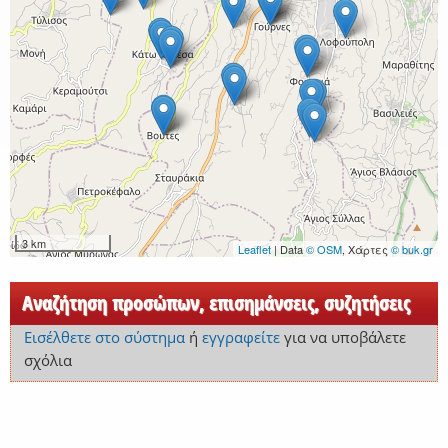
3 km
Leaflet
| Data
© OSM
, Χάρτες
© buk.gr
Αναζήτηση προσώπων, επισημάνσεις, συζητήσεις
Εισέλθετε στο σύστημα
ή
εγγραφείτε
για να υποβάλετε
σχόλια