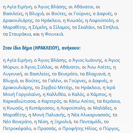
η
Αγία Ειρήνη
,
ο
Άγιος Βλάσης
,
οι
Αθάνατοι
,
οι
Βασιλείες
,
η
Βλυχιά
,
οι
Βούτες
,
οι
Γούρνες
,
ο
Δαφνές
,
ο
Δρακουλιάρης
,
το
Ηράκλειο
,
η
Κνωσός
,
η
Λοφούπολη
,
ο
Μαραθίτης
,
η
Σέμελη
,
ο
Σίλαμος
,
το
Σκαλάνι
,
τα
Σπήλια
,
τα
Σταυράκια
,
και
η
Φοινικιά
.
Στον ίδιο δήμο (ΗΡΑΚΛΕΙΟΥ), ανήκουν:
η
Αγία Ειρήνη
,
ο
Άγιος Βλάσης
,
ο
Άγιος Ιωάννης
,
ο
Άγιος
Μύρων
,
ο
Άγιος Σύλλας
,
οι
Αθάνατοι
,
οι
Άνω Ασίτες
,
η
Αυγενική
,
οι
Βασιλείες
,
το
Βενεράτο
,
τα
Βλαχιανά
,
η
Βλυχιά
,
οι
Βούτες
,
το
Γαλένι
,
οι
Γούρνες
,
ο
Δαφνές
,
ο
Δρακουλιάρης
,
το
Ζερβού Μετόχι
,
το
Ηράκλειο
,
η
Ιερά
Μονή Γοργολαΐνη
,
η
Καλλιθέα
,
ο
Καλός
,
ο
Κάμπος
,
η
Καρκαδιώτισσα
,
ο
Καρτερός
,
οι
Κάτω Ασίτες
,
τα
Κεράσια
,
η
Κνωσός
,
η
Κυπάρισσος
,
η
Λοφούπολη
,
οι
Μαλάδες
,
ο
Μαραθίτης
,
η
Μονή Παλιανής
,
η
Νέα Αλικαρνασσός
,
το
Νέο Βενεράτο
,
η
Νίση
,
η
Ξηρολιά
,
το
Πενταμόδι
,
το
Πετροκέφαλο
,
ο
Πρασσάς
,
ο
Προφήτης Ηλίας
,
ο
Πύργος
,