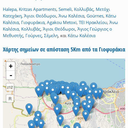
Halepa
,
Kritzas Apartments
,
Semeli
,
Κολλυβάς
,
Μετόχι
Κατεχάκη
,
Άγιοι Θεόδωροι
,
Άνω Καλέσια
,
Goúrnes
,
Κάτω
Καλέσια
,
Γιοφυράκια
,
Agakou Metoxi
,
ΤΕΙ Ηρακλείου
,
Άνω
Καλέσια
,
Κολλυβάς
,
Άγιοι Θεόδωροι
,
Άγιος Γεώργιος ο
Μεθυστής
,
Γούρνες
,
Σέμελη
,
και
Κάτω Καλέσια
Χάρτης σημείων σε απόσταση 5Km από τα Γιοφυράκια
+
-
z12
R