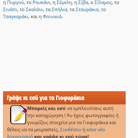
η
Πυργού
,
το
Ρουκάνι
,
η
Σέμελη
,
η
Σίβα
,
ο
Σίλαμος
,
το
Σινάπι
,
το
Σκαλάνι
,
τα
Σπήλια
,
τα
Σταυράκια
,
το
Τσαγκαράκι
,
και
η
Φοινικιά
.
Γράψε κι εσύ για τα Γιοφυράκια
Μπορείς και εσύ
να εμπλουτίσεις αυτή
την καταχώρηση ! Άν έχεις φωτογραφίες ή
γνωρίζεις στοιχεία για τα Γιοφυράκια και
θέλεις να τα μοιραστείς,
Συνδέσου
ή
κάνε νέο
λογαριασμό
και γράψε κι εσύ τώρα!