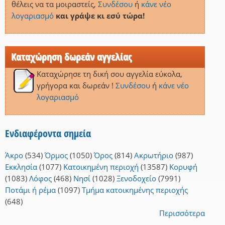
θέλεις να τα μοιραστείς,
Συνδέσου
ή
κάνε νέο
λογαριασμό
και γράψε κι εσύ τώρα!
Καταχώρηση δωρεάν αγγελίας
Καταχώρησε τη δική σου αγγελία εύκολα,
γρήγορα και δωρεάν !
Συνδέσου
ή
κάνε νέο
λογαριασμό
Ενδιαφέροντα σημεία
Άκρο
(534)
Όρμος
(1050)
Όρος
(814)
Ακρωτήριο
(987)
Εκκλησία
(1077)
Κατοικημένη περιοχή
(13587)
Κορυφή
(1083)
Λόφος
(468)
Νησί
(1028)
Ξενοδοχείο
(7991)
Ποτάμι ή ρέμα
(1097)
Τμήμα κατοικημένης περιοχής
(648)
Περισσότερα