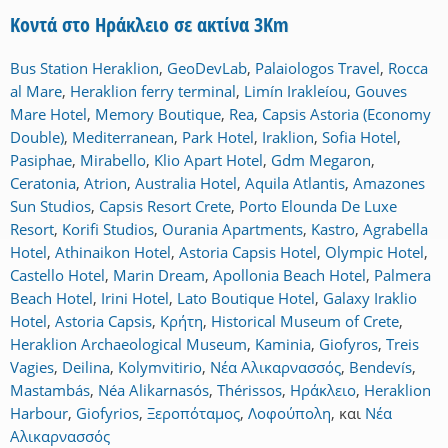
Κοντά στο Ηράκλειο σε ακτίνα 3Km
Bus Station Heraklion
,
GeoDevLab
,
Palaiologos Travel
,
Rocca
al Mare
,
Heraklion ferry terminal
,
Limín Irakleíou
,
Gouves
Mare Hotel
,
Memory Boutique
,
Rea
,
Capsis Astoria (Economy
Double)
,
Mediterranean
,
Park Hotel
,
Iraklion
,
Sofia Hotel
,
Pasiphae
,
Mirabello
,
Klio Apart Hotel
,
Gdm Megaron
,
Ceratonia
,
Atrion
,
Australia Hotel
,
Aquila Atlantis
,
Amazones
Sun Studios
,
Capsis Resort Crete
,
Porto Elounda De Luxe
Resort
,
Korifi Studios
,
Ourania Apartments
,
Kastro
,
Agrabella
Hotel
,
Athinaikon Hotel
,
Astoria Capsis Hotel
,
Olympic Hotel
,
Castello Hotel
,
Marin Dream
,
Apollonia Beach Hotel
,
Palmera
Beach Hotel
,
Irini Hotel
,
Lato Boutique Hotel
,
Galaxy Iraklio
Hotel
,
Astoria Capsis
,
Κρήτη
,
Historical Museum of Crete
,
Heraklion Archaeological Museum
,
Kaminia
,
Giofyros
,
Treis
Vagies
,
Deilina
,
Kolymvitirio
,
Νέα Αλικαρνασσός
,
Bendevís
,
Mastambás
,
Néa Alikarnasós
,
Thérissos
,
Ηράκλειο
,
Heraklion
Harbour
,
Giofyrios
,
Ξεροπόταμος
,
Λοφούπολη
,
και
Νέα
Αλικαρνασσός