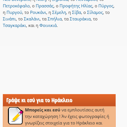
Πετροκέφαλο
,
ο
Πρασσάς
,
ο
Προφήτης Ηλίας
,
ο
Πύργος
,
η
Πυργού
,
το
Ρουκάνι
,
η
Σέμελη
,
η
Σίβα
,
ο
Σίλαμος
,
το
Σινάπι
,
το
Σκαλάνι
,
τα
Σπήλια
,
τα
Σταυράκια
,
το
Τσαγκαράκι
,
και
η
Φοινικιά
.
Γράψε κι εσύ για το Ηράκλειο
Μπορείς και εσύ
να εμπλουτίσεις αυτή
την καταχώρηση ! Άν έχεις φωτογραφίες ή
γνωρίζεις στοιχεία για το Ηράκλειο και