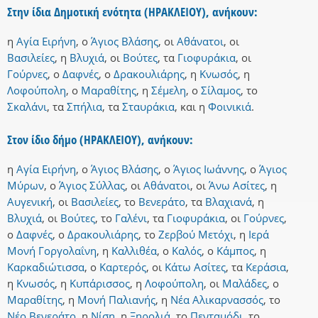
Στην ίδια Δημοτική ενότητα (ΗΡΑΚΛΕΙΟΥ), ανήκουν:
η
Αγία Ειρήνη
,
ο
Άγιος Βλάσης
,
οι
Αθάνατοι
,
οι
Βασιλείες
,
η
Βλυχιά
,
οι
Βούτες
,
τα
Γιοφυράκια
,
οι
Γούρνες
,
ο
Δαφνές
,
ο
Δρακουλιάρης
,
η
Κνωσός
,
η
Λοφούπολη
,
ο
Μαραθίτης
,
η
Σέμελη
,
ο
Σίλαμος
,
το
Σκαλάνι
,
τα
Σπήλια
,
τα
Σταυράκια
,
και
η
Φοινικιά
.
Στον ίδιο δήμο (ΗΡΑΚΛΕΙΟΥ), ανήκουν:
η
Αγία Ειρήνη
,
ο
Άγιος Βλάσης
,
ο
Άγιος Ιωάννης
,
ο
Άγιος
Μύρων
,
ο
Άγιος Σύλλας
,
οι
Αθάνατοι
,
οι
Άνω Ασίτες
,
η
Αυγενική
,
οι
Βασιλείες
,
το
Βενεράτο
,
τα
Βλαχιανά
,
η
Βλυχιά
,
οι
Βούτες
,
το
Γαλένι
,
τα
Γιοφυράκια
,
οι
Γούρνες
,
ο
Δαφνές
,
ο
Δρακουλιάρης
,
το
Ζερβού Μετόχι
,
η
Ιερά
Μονή Γοργολαΐνη
,
η
Καλλιθέα
,
ο
Καλός
,
ο
Κάμπος
,
η
Καρκαδιώτισσα
,
ο
Καρτερός
,
οι
Κάτω Ασίτες
,
τα
Κεράσια
,
η
Κνωσός
,
η
Κυπάρισσος
,
η
Λοφούπολη
,
οι
Μαλάδες
,
ο
Μαραθίτης
,
η
Μονή Παλιανής
,
η
Νέα Αλικαρνασσός
,
το
Νέο Βενεράτο
,
η
Νίση
,
η
Ξηρολιά
,
το
Πενταμόδι
,
το