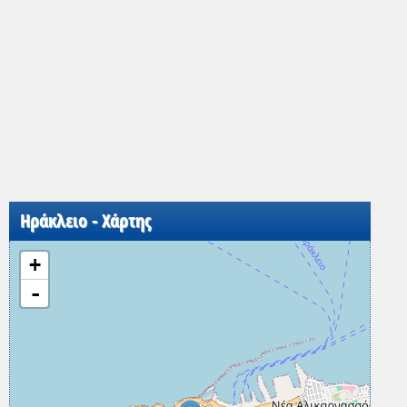
Ηράκλειο - Χάρτης
+
-