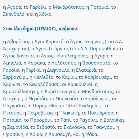
η
Αγορά
,
το
Γαρδίκι
,
ο
Μανδρότοπος
,
η
Ποταμιά
,
το
Σκάνδαλο
,
και
η
Χόικα
.
Στον ίδιο δήμο (ΣΟΥΛΙΟΥ), ανήκουν:
η
Αβαρίτσα
,
η
Αγία Κυριακή
,
ο
Άγιος Γεώργιος (του Δ.Δ.
Νεοχωρίου)
,
ο
Άγιος Γεώργιος (του Δ.Δ. Παραμυθίας)
,
ο
Άγιος Δονάτος
,
ο
Άγιος Παντελεήμονας
,
η
Αγορά
,
η
Αμπελιά
,
η
Ασφάκα
,
ο
Αυλότοπος
,
η
Βρυσοπούλα
,
το
Γαρδίκι
,
η
Γκρίκα
,
η
Δαφνούλα
,
η
Ελαταριά
,
το
Ζερβοχώρι
,
η
Καλλιθέα
,
το
Καμίνι
,
το
Καρβουνάρι
,
το
Καριώτι
,
το
Κεφαλόβρυσο
,
οι
Κουκουλιοί
,
η
Κρυσταλλοπηγή
,
η
Κυρά Παναγιά
,
ο
Μανδρότοπος
,
το
Νεοχώρι
,
η
Νεράιδα
,
το
Νουνεσάτι
,
ο
Ξηρόλοφος
,
οι
Παγκράτες
,
η
Παραμυθιά
,
οι
Πέντε Εκκλησίες
,
το
Πετούσι
,
η
Πετροβίτσα
,
η
Πλακωτή
,
το
Πολύδροσο
,
η
Ποταμιά
,
το
Προδρόμι
,
το
Ράπι
,
το
Ραχούλι
,
η
Σαλονίκη
,
η
Σαμονίδα
,
το
Σεβαστό
,
το
Σκάνδαλο
,
το
Τσαγγάρι
,
η
Φροσύνη
,
η
Χόικα
,
η
Χρυσαυγή
,
και
η
Ψάκα
.