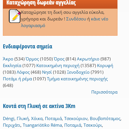
Καταχώρηση δωρεάν αγγελίας
Καταχώρησε τη δική σου αγγελία εύκολα,
γρήγορα και δωρεάν !
Συνδέσου
ή
κάνε νέο
λογαριασμό
Ενδιαφέροντα σημεία
Άκρο
(534)
Όρμος
(1050)
Όρος
(814)
Ακρωτήριο
(987)
Εκκλησία
(1077)
Κατοικημένη περιοχή
(13587)
Κορυφή
(1083)
Λόφος
(468)
Νησί
(1028)
Ξενοδοχείο
(7991)
Ποτάμι ή ρέμα
(1097)
Τμήμα κατοικημένης περιοχής
(648)
Περισσότερα
Κοντά στη Γλυκή σε ακτίνα 3Km
Déngi
,
Γλυκή
,
Χόικα
,
Ποταμιά
,
Τσεκούριον
,
Βουβοπόταμος
,
Περιχάτι
,
Tsangariótiko Réma
,
Ποταμιά
,
Τσεκούρι
,