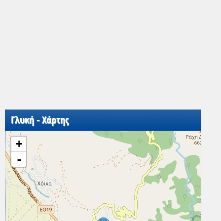
Γλυκή - Χάρτης
+
-